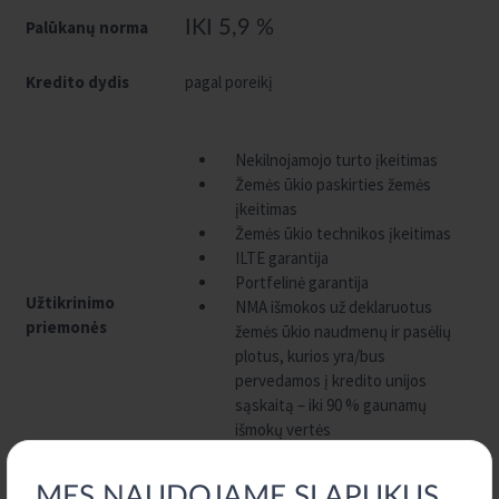
Palūkanų norma
IKI 5,9 %
Kredito dydis
pagal poreikį
Nekilnojamojo turto įkeitimas
Žemės ūkio paskirties žemės
įkeitimas
Žemės ūkio technikos įkeitimas
ILTE garantija
Portfelinė garantija
Užtikrinimo
NMA išmokos už deklaruotus
priemonės
žemės ūkio naudmenų ir pasėlių
plotus, kurios yra/bus
pervedamos į kredito unijos
sąskaitą – iki 90 % gaunamų
išmokų vertės
Kitos sutartos, priimtinos
užtikrinimo priemonės
MES NAUDOJAME SLAPUKUS