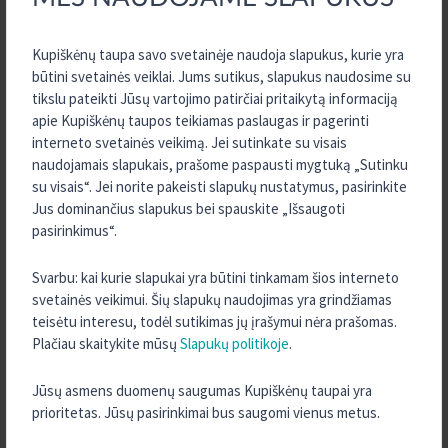
Pasiūlymo
Kupiškėnų taupa savo svetainėje naudoja slapukus, kurie yra
iki 2026 m. gegužės 01 d.
laikotarpis
būtini svetainės veiklai. Jums sutikus, slapukus naudosime su
tikslu pateikti Jūsų vartojimo patirčiai pritaikytą informaciją
apie Kupiškėnų taupos teikiamas paslaugas ir pagerinti
interneto svetainės veikimą. Jei sutinkate su visais
naudojamais slapukais, prašome paspausti mygtuką „Sutinku
Gali būti taikomi papildomi mokesčiai: sutarties sudarymo, pajinio
su visais“. Jei norite pakeisti slapukų nustatymus, pasirinkite
įnašo, kredito administravimo, užtikrinimo priemonių vertinimo,
Jus dominančius slapukus bei spauskite „Išsaugoti
dokumentų tvarkymo. Jų dydis nustatomas pagal kredito unijos
pasirinkimus“.
galiojantį paslaugų kainyną.
Svarbu: kai kurie slapukai yra būtini tinkamam šios interneto
svetainės veikimui. Šių slapukų naudojimas yra grindžiamas
teisėtu interesu, todėl sutikimas jų įrašymui nėra prašomas.
Kodėl verta rinktis?
Plačiau skaitykite mūsų
Slapukų politikoje
.
Jūsų asmens duomenų saugumas Kupiškėnų taupai yra
prioritetas. Jūsų pasirinkimai bus saugomi vienus metus.