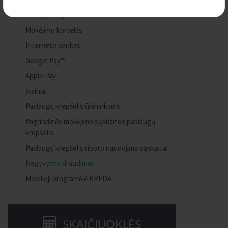
Mokėjimo sąskaita
Mokėjimo kortelės
Interneto bankas
Google Pay™
Apple Pay
Įkainiai
Paslaugų krepšelis ūkininkams
Pagrindinės mokėjimo sąskaitos paslaugų
krepšelis
Paslaugų krepšelis riboto naudojimo sąskaitai
Negyvybės draudimas
Mobilioji programėlė KREDA
SKAIČIUOKLĖS