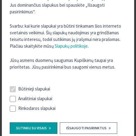
„Kreda” grupės kredito unijose jokių papildomų mokesčių nebus
Jus dominančius slapukus bei spauskite „Išsaugoti
taikoma. Klientai unijose gaus geriausius Compensa draudimų
pasirinkimus“.
kainos pasiūlymus, bus pateiktas personalizuotas ir
konkurencingas draudimo sprendimas (atsižvelgiant į draudimo
Svarbu: kai kurie slapukai yra būtini tinkamam šios interneto
rizikas ir apsaugas), atitinkantis kliento poreikius.
svetainės veikimui. Šių slapukų naudojimas yra grindžiamas
teisėtu interesu, todėl sutikimas jų įrašymui nėra prašomas.
Plačiau skaitykite mūsų
Slapukų politikoje
.
„
Kreda“ – tai patikimų ir rū
pestingų finansų partnerių grupė,
Jūsų asmens duomenų saugumas Kupiškėnų taupai yra
vienijanti 11 ilgametę patirtį turinčių kredito unijų. Efektyvią visų
prioritetas. Jūsų pasirinkimai bus saugomi vienus metus.
grupės unijų veiklą ir bendrą grupės finansinę gerovę už
tikrina
Jungtinė
centrinė kredito unija.
Būtinieji slapukai
Analitiniai slapukai
ŪKININKAMS
Rinkodaros slapukai
KASDIENĖS PASLAUGOS
SUTINKU SU VISAIS
IŠSAUGOTI PASIRINKTUS
Mokėjimo pavedimai