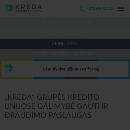
+370 699 52132
PRIVATIEMS KLIENTAMS
VERSLO KLIENTAMS
ŪKININKAMS
TAPKITE KREDITO UNIJOS NARIU
Užpildykite užklausos formą
„KREDA“ GRUPĖS KREDITO
UNIJOSE GALIMYBĖ GAUTI IR
DRAUDIMO PASLAUGAS