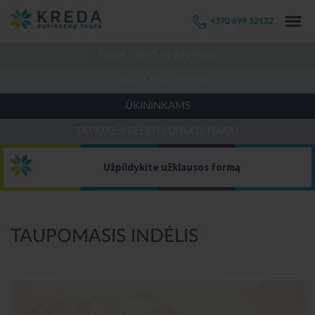
+370 699 52132
PRIVATIEMS KLIENTAMS
VERSLO KLIENTAMS
ŪKININKAMS
TAPKITE KREDITO UNIJOS NARIU
Užpildykite užklausos formą
TAUPOMASIS INDĖLIS