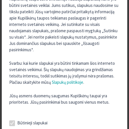
dalinis taupomojo indėlio sumos išėmimas galimas vieną
būtini svetainės veiklai. Jums sutikus, slapukus naudosime su
kartą per mėnesį, bet ne daugiau nei 50 proc. nuo indėlio
tikslu pateikti Jūsų vartojimo patirčiai pritaikytą informaciją
sumos.
apie Kupiškėnų taupos teikiamas paslaugas ir pagerinti
interneto svetainės veikimą. Jei sutinkate su visais
Taupomojo indėlio sutartį sudarykite atvykę į
kredito uniją
naudojamais slapukais, prašome paspausti mygtuką „Sutinku
“Kupiškėnų taupa”
.
su visais“. Jei norite pakeisti slapukų nustatymus, pasirinkite
Jus dominančius slapukus bei spauskite „Išsaugoti
Indėlio sąskaitą galite papildyti prisijungę prie interneto banko
pasirinkimus“.
e.kreda
arba kredito unijoje.
Svarbu: kai kurie slapukai yra būtini tinkamam šios interneto
svetainės veikimui. Šių slapukų naudojimas yra grindžiamas
INFORMACIJA INDĖLININKUI APIE INDĖLIŲ
teisėtu interesu, todėl sutikimas jų įrašymui nėra prašomas.
DRAUDIMĄ
Plačiau skaitykite mūsų
Slapukų politikoje
.
Detali informacija apie indėlių draudimo sąlygas ir atvejus, kai
Jūsų asmens duomenų saugumas Kupiškėnų taupai yra
indėliai nėra draudžiami ir kai yra taikomi indėlių draudimo išmokų
prioritetas. Jūsų pasirinkimai bus saugomi vienus metus.
mokėjimo apribojimai, pateikiama VšĮ „Indėlių ir investicijų
draudimas“ interneto svetainėje
www.iidraudimas.lt
.
Daugiau informacijos apie indėlių draudimą rasite
ČIA
.
Būtinieji slapukai