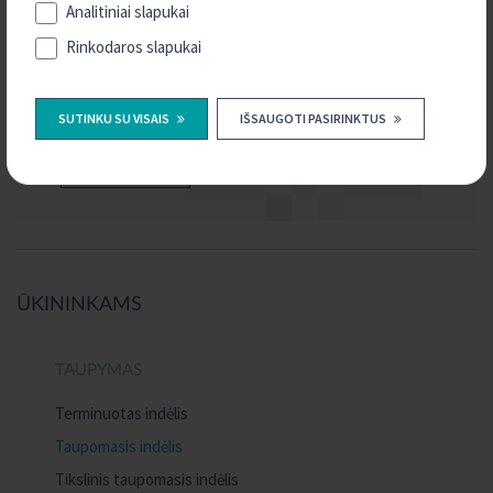
Analitiniai slapukai
Rinkodaros slapukai
TURITE KLAUSIMŲ?
SUSISIEKITE SU MUMIS
SUTINKU SU VISAIS
IŠSAUGOTI PASIRINKTUS
KONTAKTAI
ŪKININKAMS
TAUPYMAS
Terminuotas indėlis
Taupomasis indėlis
Tikslinis taupomasis indėlis