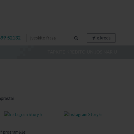
e.kreda
699 52132
TAPKITE KREDITO UNIJOS NARIU
aprastai.
e“ programėlės.