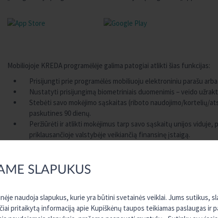
Mobiliojoje KREDA programėlėje galima patogiai atlikti šias funkcijas:
Prisijungti prie programėlės mobiliuoju elektroniniu parašu arba
Nustatyti prisijungimą biometriniais duomenimis – veido užrakt
Stebėti savo mokėjimo sąskaitas (riboto naudojimo/kortelių/atsis
paskutines 90 dienų.
Peržiūrėti ir atlikti mokėjimus tarp savo sąskaitų unijos viduje
priklausančioje valstybėje veikiančią finansinę įstaigą.
Matyti einamojo mėnesio išlaidų grafiką.
Peržiūrėti ir nustatyti mokėjimo kortelių limitus, nustatyti kor
Kilus klausimams dėl programėlės naudojimo, susisiekti su savo 
AME SLAPUKUS
ėje naudoja slapukus, kurie yra būtini svetainės veiklai. Jums sutikus, 
rčiai pritaikytą informaciją apie Kupiškėnų taupos teikiamas paslaugas ir 