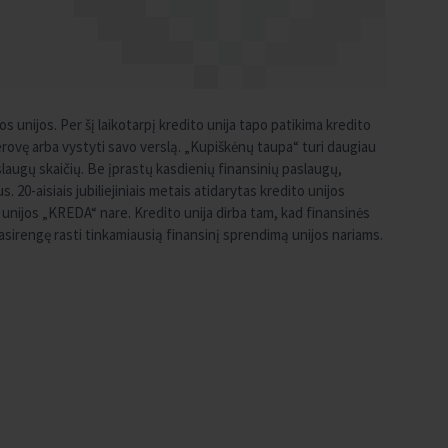
os unijos. Per šį laikotarpį kredito unija tapo patikima kredito
ovę arba vystyti savo verslą. „Kupiškėnų taupa“ turi daugiau
slaugų skaičių. Be įprastų kasdienių finansinių paslaugų,
 20-aisiais jubiliejiniais metais atidarytas kredito unijos
o unijos „KREDA“ nare. Kredito unija dirba tam, kad finansinės
asirengę rasti tinkamiausią finansinį sprendimą unijos nariams.