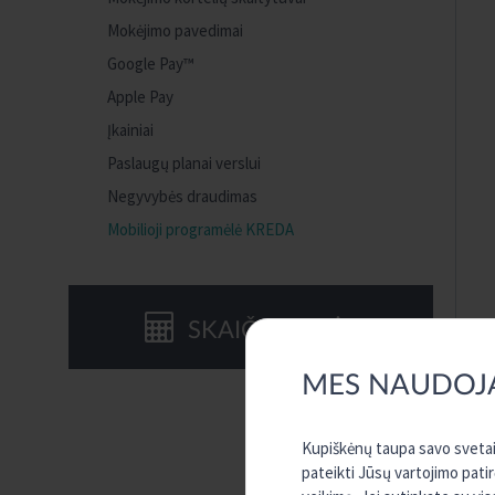
Mokėjimo pavedimai
Google Pay™
Apple Pay
Įkainiai
Paslaugų planai verslui
Negyvybės draudimas
Mobilioji programėlė KREDA
SKAIČIUOKLĖS
MES NAUDOJ
Kupiškėnų taupa savo svetain
pateikti Jūsų vartojimo pati