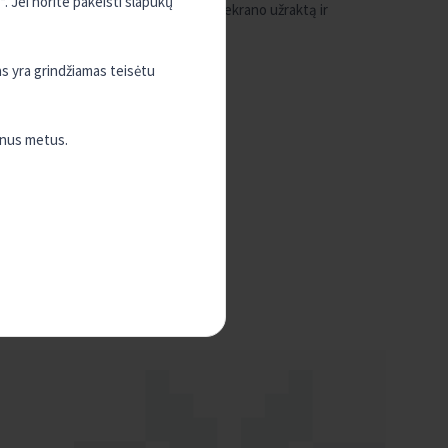
. Jei norite pakeisti slapukų
telefono ekrano užraktą ir
asmenų biometrinių duomenų.
as yra grindžiamas teisėtu
enus metus.
 pasiūlymų el.paštu
info@kreda.lt