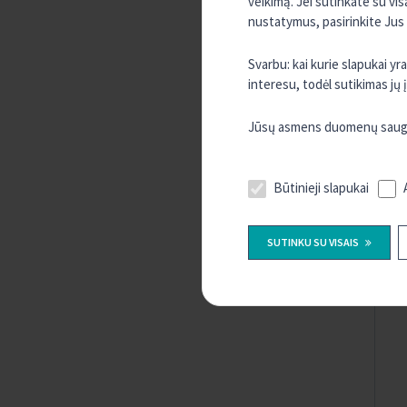
veikimą. Jei sutinkate su vi
nustatymus, pasirinkite Jus
Svarbu: kai kurie slapukai y
interesu, todėl sutikimas jų
Jūsų asmens duomenų saugum
Būtinieji slapukai
SUTINKU SU VISAIS