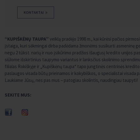
KONTAKTAI
“KUPIŠKĖNŲ TAUPA”
veiklą pradėjo 1998 m., kai kūrėsi pačios pirmosi
įstaiga, kuri sėkmingai dirba padėdama žmonėms susikurti asmeninę ger
negu 2 tūkst. narių ir nuo įsikūrimo pradžios išaugusį kredito unijos pa
siūlome išskirtinius taupymo variantus ir lanksčius skolinimo sprendimus.
filialas Rokiškyje ir „Kupiškėnų taupa“ tapo jungtinės centrinės kredit
paslaugos visada būtų prieinamos ir kokybiškos, o specialistai visada p
Laukiame Jūsų, nes pas mus – patogiau skolintis, naudingiau taupyti!
SEKITE MUS: