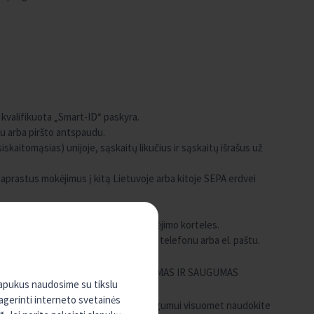
 kvalifikuota „Smart-ID“ paskyra.
u arba piršto antspaudu.
kaitomąsias) unijoje, sąskaitų likučius ir sąskaitų išrašus už
, paprastus mokėjimus į kitą Lietuvoje arba kitoje SEPA erdvei
telių funkcionalumus bei blokuoti mokėjimo korteles.
unija programėlės dalyje „Kontaktai“ telefonu arba el. paštu.
PRIVATUMAS IR SAUGUMAS
slapukus naudosime su tikslu
pagerinti interneto svetainės
Jūsų saugumui visuomet naudokite