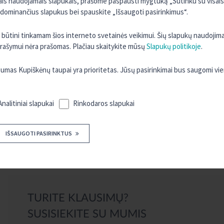
sais naudojamais slapukais, prašome paspausti mygtuką „Sutinku su visais“
 dominančius slapukus bei spauskite „Išsaugoti pasirinkimus“.
nesidalinkite prisijungimo kodais. Savo telefone neišsaugokite kitų 
ra būtini tinkamam šios interneto svetainės veikimui. Šių slapukų naudojim
 įrašymui nėra prašomas. Plačiau skaitykite mūsų
Slapukų politikoje
.
as Kupiškėnų taupai yra prioritetas. Jūsų pasirinkimai bus saugomi vi
Analitiniai slapukai
Rinkodaros slapukai
ATSILIEPIMAI
IŠSAUGOTI PASIRINKTUS
Dėkojame už Jūsų vertinimus ir atsiliepimus apie programėlę, lauksime
TURITE KLAUSIMŲ?
SUSISIEKITE SU MUMIS