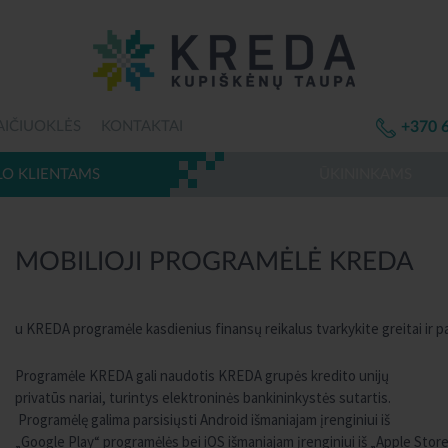
AIČIUOKLĖS
KONTAKTAI
+370 
LO KLIENTAMS
ŪKININKAMS
MOBILIOJI PROGRAMĖLĖ KREDA
u KREDA programėle kasdienius finansų reikalus tvarkykite greitai ir p
Programėle KREDA gali naudotis KREDA grupės kredito unijų
privatūs nariai, turintys elektroninės bankininkystės sutartis.
Programėlę galima parsisiųsti Android išmaniajam įrenginiui iš
„Google Play“ programėlės bei iOS išmaniajam įrenginiui iš „Apple Stor