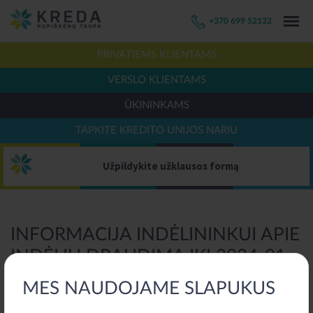
+370 699 52132
PRIVATIEMS KLIENTAMS
VERSLO KLIENTAMS
ŪKININKAMS
TAPKITE KREDITO UNIJOS NARIU
Užpildykite užklausos formą
INFORMACIJA INDĖLININKUI APIE
INDĖLIŲ DRAUDIMĄ IKI 2024-01-
01
MES NAUDOJAME SLAPUKUS