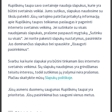
Detali informacija apie indėlių draudimo sąlygas ir atvejus, kai
Kupiškėnų taupa savo svetainėje naudoja slapukus, kurie yra
indėliai nėra draudžiami ir kai taikomi indėlių draudimo išmokų
būtini svetainės veiklai. Jums sutikus, slapukus naudosime su
mokėjimo apribojimai, pateikiama VšĮ „Indėlių ir investicijų
tikslu pateikti Jūsų vartojimo patirčiai pritaikytą informaciją
draudimas“ interneto svetainėje
www.iidraudimas.lt.
apie Kupiškėnų taupos teikiamas paslaugas ir pagerinti
interneto svetainės veikimą. Jei sutinkate su visais
Papildomą kredito unijos “Kupiškėnų taupa” informaciją indėlininkui
naudojamais slapukais, prašome paspausti mygtuką „Sutinku
rasite
čia.
su visais“. Jei norite pakeisti slapukų nustatymus, pasirinkite
Jus dominančius slapukus bei spauskite „Išsaugoti
pasirinkimus“.
Svarbu: kai kurie slapukai yra būtini tinkamam šios interneto
svetainės veikimui. Šių slapukų naudojimas yra grindžiamas
teisėtu interesu, todėl sutikimas jų įrašymui nėra prašomas.
Plačiau skaitykite mūsų
Slapukų politikoje
.
TURITE KLAUSIMŲ?
Jūsų asmens duomenų saugumas Kupiškėnų taupai yra
SUSISIEKITE SU MUMIS
prioritetas. Jūsų pasirinkimai bus saugomi vienus metus.
KONTAKTAI