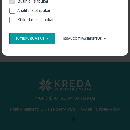
Būtinieji slapukai
Analitiniai slapukai
Rinkodaros slapukai
SKAIČIUOKLĖS
SUTINKU SU VISAIS
IŠSAUGOTI PASIRINKTUS
"KUPIŠKĖNŲ TAUPA" KONTAKTAI
KREDA KREDITO UNIJŲ KONTAKTAI
SVARBI INFORMACIJA