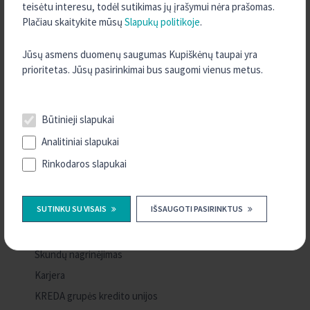
teisėtu interesu, todėl sutikimas jų įrašymui nėra prašomas.
APIE MUS
Plačiau skaitykite mūsų
Slapukų politikoje
.
Kredito unija "Kupiškėnų taupa"
Jūsų asmens duomenų saugumas Kupiškėnų taupai yra
prioritetas. Jūsų pasirinkimai bus saugomi vienus metus.
Paskolų ir indėlių skaičiuoklės
Dokumentai
Dokumentų formos
Būtinieji slapukai
Svarbi informacija
Analitiniai slapukai
Finansinės ataskaitos
Rinkodaros slapukai
Informacija indėlininkui apie indėlių draudimą
Informacija indėlininkui apie indėlių draudimą
SUTINKU SU VISAIS
IŠSAUGOTI PASIRINKTUS
nuo 2024-06-21
Jei pažeidė jūsų teises
Skundų nagrinėjimas
Karjera
KREDA grupės kredito unijos