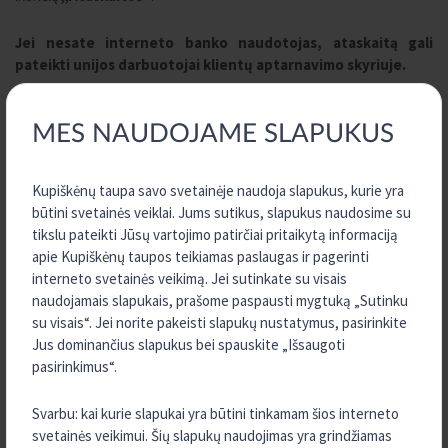
Jei nesate interneto banko naudotojas, ataskaitą gali
pateikti unijos darbuotojai klientų aptarnavimo skyriuje.
Pagarbiai,
MES NAUDOJAME SLAPUKUS
Jūsų Kredito unija „Kupiškėnų taupa“
Kupiškėnų taupa savo svetainėje naudoja slapukus, kurie yra
būtini svetainės veiklai. Jums sutikus, slapukus naudosime su
tikslu pateikti Jūsų vartojimo patirčiai pritaikytą informaciją
TURITE KLAUSIMŲ?
apie Kupiškėnų taupos teikiamas paslaugas ir pagerinti
SUSISIEKITE SU MUMIS
interneto svetainės veikimą. Jei sutinkate su visais
naudojamais slapukais, prašome paspausti mygtuką „Sutinku
su visais“. Jei norite pakeisti slapukų nustatymus, pasirinkite
KONTAKTAI
Jus dominančius slapukus bei spauskite „Išsaugoti
pasirinkimus“.
Svarbu: kai kurie slapukai yra būtini tinkamam šios interneto
svetainės veikimui. Šių slapukų naudojimas yra grindžiamas