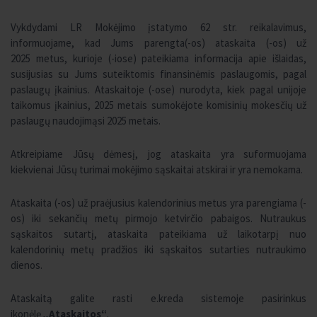
Vykdydami LR Mokėjimo įstatymo 62 str. reikalavimus,
informuojame, kad Jums parengta(-os) ataskaita (-os) už
2025 metus, kurioje (-iose) pateikiama informacija apie išlaidas,
susijusias su Jums suteiktomis finansinėmis paslaugomis, pagal
paslaugų įkainius. Ataskaitoje (-ose) nurodyta, kiek pagal unijoje
taikomus įkainius, 2025 metais sumokėjote komisinių mokesčių už
paslaugų naudojimąsi 2025 metais.
Atkreipiame Jūsų dėmesį, jog ataskaita yra suformuojama
kiekvienai Jūsų turimai mokėjimo sąskaitai atskirai ir yra nemokama.
Ataskaita (-os) už praėjusius kalendorinius metus yra parengiama (-
os) iki sekančių metų pirmojo ketvirčio pabaigos. Nutraukus
sąskaitos sutartį, ataskaita pateikiama už laikotarpį nuo
kalendorinių metų pradžios iki sąskaitos sutarties nutraukimo
dienos.
Ataskaitą galite rasti e.kreda sistemoje pasirinkus
ikonėlę
„Ataskaitos“
.