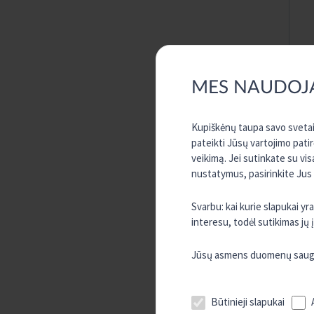
MES NAUDOJ
Kupiškėnų taupa savo svetain
pateikti Jūsų vartojimo pati
veikimą. Jei sutinkate su vi
nustatymus, pasirinkite Jus
Svarbu: kai kurie slapukai y
interesu, todėl sutikimas jų
Jūsų asmens duomenų saugum
Būtinieji slapukai