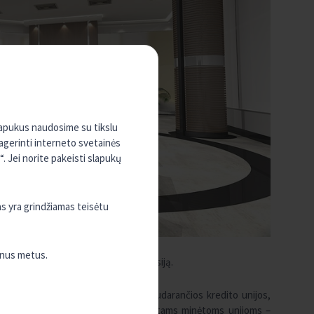
slapukus naudosime su tikslu
pagerinti interneto svetainės
. Jei norite pakeisti slapukų
as yra grindžiamas teisėtu
enus metus.
 grupės subordinuotų obligacijų emisiją.
dais. JCKU narės – „Kreda“ grupę sudarančios kredito unijos,
iausiai yra priežiūrą vykdantis subjektams minėtoms unijoms –