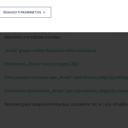
„Kreda“ grupės narėms.
IŠSAUGOTI PASIRINKTUS
JCKU kartu su „Kreda“ grupės narėmis yra antra pagal dydį kooperatini
Lietuvoje, kuri savo nariams (klientams) teikia šias paslaugas: priima 
ir tarptautinius pinigų pervedimus, dokumentinius atsiskaitymus,
debetines ir kreditines korteles.
„Kreda” grupės veiklos finansinės veiklos ataskaitos
Pristatymas ,,Kreda” investuotojams 2022
Vieno puslapio santrauka apie ,,Kreda” subordinuotų obligacijų emisij
Informacinis dokumentas ,,Kreda” apie subordinuotų obligacijų emisij
Norėdami gauti daugiau informacijos, susisiekite: tel. nr. ; el.p.
info@kr