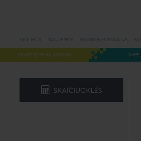
APIE MUS
NAUJIENOS
SVARBI INFORMACIJA
SK
PRIVATIEMS KLIENTAMS
VERS
SKAIČIUOKLĖS