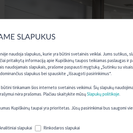
AME SLAPUKUS
ėje naudoja slapukus, kurie yra būtini svetainės veiklai. Jums sutikus, 
rčiai pritaikytą informaciją apie Kupiškėnų taupos teikiamas paslaugas ir 
sais naudojamais slapukais, prašome paspausti mygtuką „Sutinku su visais“
 dominančius slapukus bei spauskite „Išsaugoti pasirinkimus“.
ra būtini tinkamam šios interneto svetainės veikimui. Šių slapukų naudojim
 įrašymui nėra prašomas. Plačiau skaitykite mūsų
Slapukų politikoje
.
as Kupiškėnų taupai yra prioritetas. Jūsų pasirinkimai bus saugomi vi
Šiame puslapyje pateikiama informacija norintiems investuoti į „Kreda“
JCKU kaip centrinė kredito unija veiklą vykdo kooperatiniais pagrin
Analitiniai slapukai
Rinkodaros slapukai
veikiančios visoje Lietuvoje. JCKU kaip centrinė kredito unija pirm