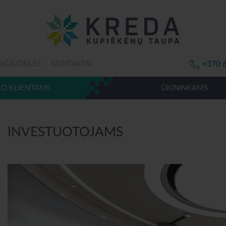
AIČIUOKLĖS
KONTAKTAI
+370 
LO KLIENTAMS
ŪKININKAMS
INVESTUOTOJAMS