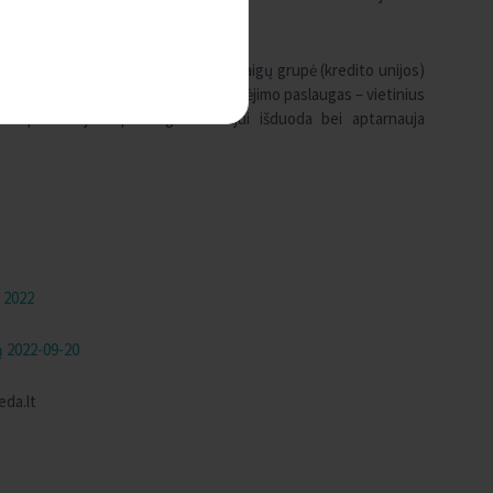
ais pagrindais veikianti finansų įstaigų grupė (kredito unijos)
indėlius, išduoda paskolas, teikia mokėjimo paslaugas – vietinius
 tarpininkaujant paslaugos teikėjui išduoda bei aptarnauja
ą 2022
ą 2022-09-20
eda.lt