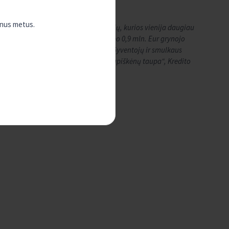
enus metus.
ia 11 Lietuvoje veikiančių kredito unijų, kurios vienija daugiau
s rezultatus KREDA grupės narės uždirbo 0,9 mln. Eur grynojo
 kredito unija, Biržų kredito unija, Gyventojų ir smulkaus
aseinių kredito unija, Kredito unija „Kupiškėnų taupa“, Kredito
ija.