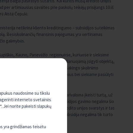
ija baigia pasirašyti sutartis. Kai kurios mūsų kredito unijos
ad per artimiausias savaites prie paskolų teikėjų prisijungs 10 iš
rė Aistė Čepulė.
nisterija netikrina kliento kreditingumo – subsidijos suteikimas
kolą. Besiskolinančių finansinis pajėgumas yra vertinamas
čio galimybės.
s, Kupiškio, Kauno, Panevėžio regionuose, kuriuose ir sieksime
eidžia objektyviai vertinti kiekvieną planuojamą įsigyti objektą,
aplinką. Mums galioja tokie patys atsakingo skolinimo
sčiai reaguojame į mūsų klientų poreikius bei siekiame pasiūlyti
Aistė Čepulė.
slapukus naudosime su tikslu
s šeimoms įstatyme, imant paskolą privaloma įkeisti turtą, už
pagerinti interneto svetainės
mybe svarbu žinoti, kad 10 m. po subsidijos gavimo negalima šio
. Jei norite pakeisti slapukų
s, subsidiją reikės grąžinti. KREDA kredito unijos svarstys ir tas
aigtą statyti namą. Pagal įstatymą subsidija negalima tik turto
as yra grindžiamas teisėtu