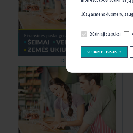
interesu, todėl sutikimas jų
Jūsų asmens duomenų saugum
Būtinieji slapukai
SUTINKU SU VISAIS