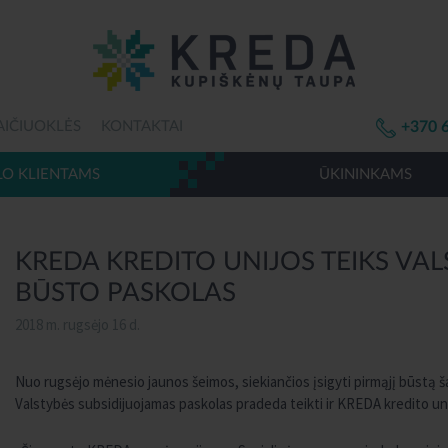
AIČIUOKLĖS
KONTAKTAI
+370 
LO KLIENTAMS
ŪKININKAMS
KREDA KREDITO UNIJOS TEIKS VA
BŪSTO PASKOLAS
2018 m. rugsėjo 16 d.
Nuo rugsėjo mėnesio jaunos šeimos, siekiančios įsigyti pirmąjį būstą š
Valstybės subsidijuojamas paskolas pradeda teikti ir KREDA kredito uni