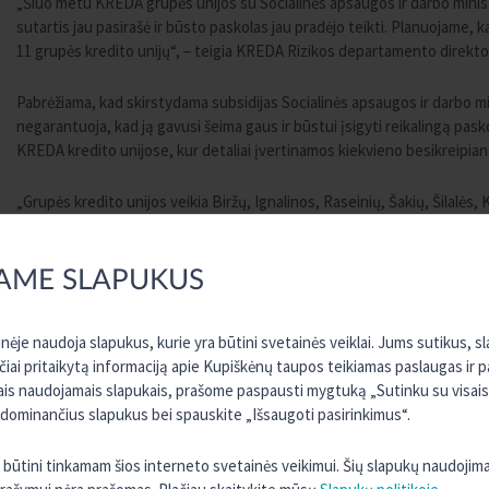
„Šiuo metu KREDA grupės unijos su Socialinės apsaugos ir darbo minister
sutartis jau pasirašė ir būsto paskolas jau pradėjo teikti. Planuojame, k
11 grupės kredito unijų“, – teigia KREDA Rizikos departamento direkto
Pabrėžiama, kad skirstydama subsidijas Socialinės apsaugos ir darbo mi
negarantuoja, kad ją gavusi šeima gaus ir būstui įsigyti reikalingą pas
KREDA kredito unijose, kur detaliai įvertinamos kiekvieno besikreipian
„Grupės kredito unijos veikia Biržų, Ignalinos, Raseinių, Šakių, Šilalė
padėti jaunoms šeimoms įsikurti. Ilgametė patirtis dirbant regionuose l
suprantame regionų specifiką, pažįstame čia gyvenančius žmones ir jų 
nuostatai kaip ir kitoms finansinėms institucijoms, esame greiti ir lank
AME SLAPUKUS
geriausią kliento situaciją atitinkantį finansinį sprendimą“, – priduria 
ėje naudoja slapukus, kurie yra būtini svetainės veiklai. Jums sutikus, 
Kaip numatyta finansinės paskatos pirmąjį būstą įsigyjančioms jaunom
rčiai pritaikytą informaciją apie Kupiškėnų taupos teikiamas paslaugas ir 
kurį yra gauta subsidija. Ketinantiems pasinaudoti šia finansavimo gali
sais naudojamais slapukais, prašome paspausti mygtuką „Sutinku su visais“
turto perleisti tretiesiems asmenims – jei šis reikalavimas bus pažeista
 dominančius slapukus bei spauskite „Išsaugoti pasirinkimus“.
paraiškas, kuriomis pretenduojama įsigyti pilnai neįrengtą butą ar neb
rekonstrukcijai.
ra būtini tinkamam šios interneto svetainės veikimui. Šių slapukų naudojim