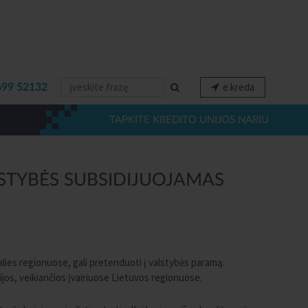
e.kreda
699 52132
TAPKITE KREDITO UNIJOS NARIU
LSTYBĖS SUBSIDIJUOJAMAS
alies regionuose, gali pretenduoti į valstybės paramą.
jos, veikiančios įvairiuose Lietuvos regionuose.