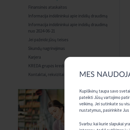
Finansinės ataskaitos
Informacija indėlininkui apie indėlių draudimą
Informacija indėlininkui apie indėlių draudimą
nuo 2024-06-21
Jei pažeidė jūsų teises
Skundų nagrinėjimas
Karjera
KREDA grupės kredito unijos
MES NAUDOJ
Kontaktai, rekvizitai
Kupiškėnų taupa savo svetain
pateikti Jūsų vartojimo pati
veikimą. Jei sutinkate su vi
nustatymus, pasirinkite Jus
Svarbu: kai kurie slapukai y