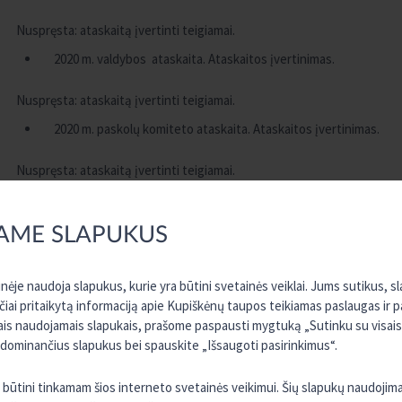
Nuspręsta: ataskaitą įvertinti teigiamai.
2020 m. valdybos ataskaita. Ataskaitos įvertinimas.
Nuspręsta: ataskaitą įvertinti teigiamai.
2020 m. paskolų komiteto ataskaita. Ataskaitos įvertinimas.
Nuspręsta: ataskaitą įvertinti teigiamai.
2020 m. metinių finansinių ataskaitų rinkinio ir pelno paskirsty
tvirtinimas. Nutarimo dėl pelno paskirstymo priėmimas
AME SLAPUKUS
4.1. Nuspręsta: 2020 m. finansinių ataskaitų rinkinį patvirtinti.
ėje naudoja slapukus, kurie yra būtini svetainės veiklai. Jums sutikus, 
4.2. Nuspręsta: visą 2020 m. pelną skirti į rezervus.
rčiai pritaikytą informaciją apie Kupiškėnų taupos teikiamas paslaugas ir 
sais naudojamais slapukais, prašome paspausti mygtuką „Sutinku su visais“
2021 metų kredito unijos pajamų ir išlaidų sąmatos tvirtinimas.
 dominančius slapukus bei spauskite „Išsaugoti pasirinkimus“.
Nuspręsta: patvirtinti 2021 m. kredito unijos pajamų ir išlaidų sąmatą.
ra būtini tinkamam šios interneto svetainės veikimui. Šių slapukų naudojim
Kredito unijos įstatų keitimas.