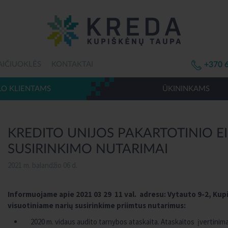
AIČIUOKLĖS
KONTAKTAI
+370 
LO KLIENTAMS
ŪKININKAMS
KREDITO UNIJOS PAKARTOTINIO EI
SUSIRINKIMO NUTARIMAI
2021 m. balandžio 06 d.
Informuojame apie 2021 03 29 11 val
. adresu: Vytauto 9-2, Kup
visuotiniame narių susirinkime priimtus nutarimus:
2020 m. vidaus audito tarnybos ataskaita. Ataskaitos įvertinima