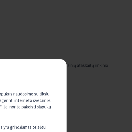
mo projekto pristatymas. Metinių finansinių ataskaitų rinkinio
slapukus naudosime su tikslu
pagerinti interneto svetainės
. Jei norite pakeisti slapukų
as yra grindžiamas teisėtu