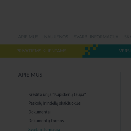
APIE MUS
NAUJIENOS
SVARBI INFORMACIJA
SK
PRIVATIEMS KLIENTAMS
VERS
APIE MUS
Kredito unija "Kupiškėnų taupa"
Paskolų ir indėlių skaičiuoklės
Dokumentai
Dokumentų formos
Svarbi informacija