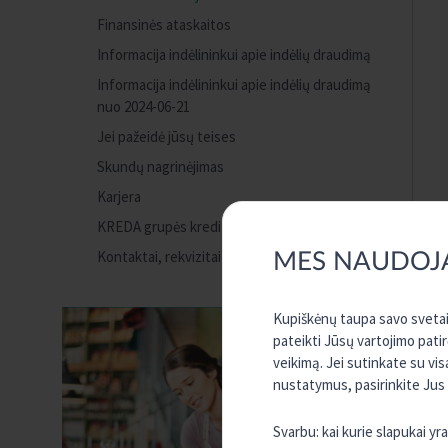
Finansinės ataskaitos
Informacija indėlininkui apie indėlių draudimą
Informacija indėlininkui apie indėlių draudimą
nuo 2024-06-21
Jei pažeidė jūsų teises
Skundų nagrinėjimas
Karjera
KREDA grupės kredito unijos
Kontaktai, rekvizitai
MES NAUDOJ
Kupiškėnų taupa savo svetain
pateikti Jūsų vartojimo pati
veikimą. Jei sutinkate su vi
nustatymus, pasirinkite Jus
Svarbu: kai kurie slapukai y