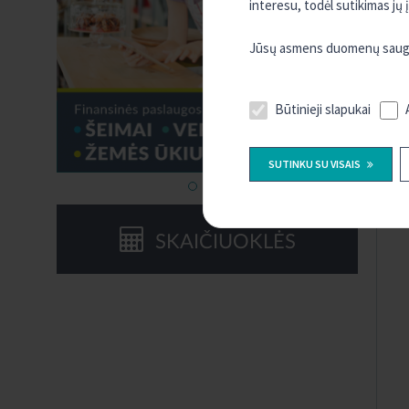
interesu, todėl sutikimas jų
Jūsų asmens duomenų saugum
Būtinieji slapukai
SUTINKU SU VISAIS
SKAIČIUOKLĖS