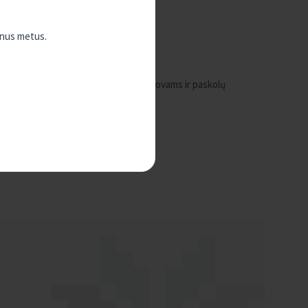
enus metus.
s.
ms išmokoms(tantjemoms) unijos vadovams ir paskolų