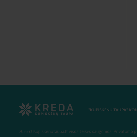
"KUPIŠKĖNŲ TAUPA" KO
2026 © Kupiskenutaupa.lt visos teisės saugomos.
Privatumo po