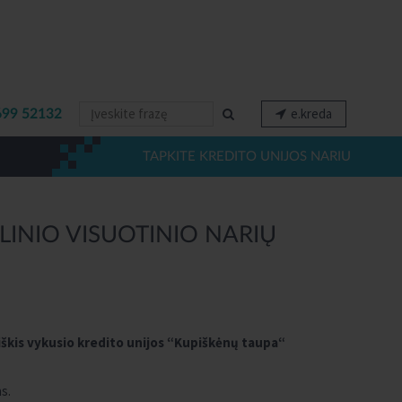
e.kreda
699 52132
TAPKITE KREDITO UNIJOS NARIU
LINIO VISUOTINIO NARIŲ
iškis vykusio kredito unijos “Kupiškėnų taupa“
s.