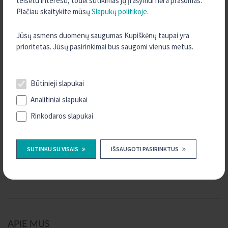
teisėtu interesu, todėl sutikimas jų įrašymui nėra prašomas.
Plačiau skaitykite mūsų
Slapukų politikoje
.
Narių pašalinimas iš kredito unijos.
Jūsų asmens duomenų saugumas Kupiškėnų taupai yra
prioritetas. Jūsų pasirinkimai bus saugomi vienus metus.
Nuspręsta: pašalinti kredito unijos narius šiais pagrindais: nevykdo
savo kaip unijos nario pareigų, pagal sąrašą.
Būtinieji slapukai
Analitiniai slapukai
Rinkodaros slapukai
Tel. pasiteiravimui: +370 699 52132, el. paštas:
kupiskenai@kreda.lt
SUTINKU SU VISAIS
IŠSAUGOTI PASIRINKTUS
Kredito unijos „Kupiškėnų taupa“ valdyba
APIE MUS