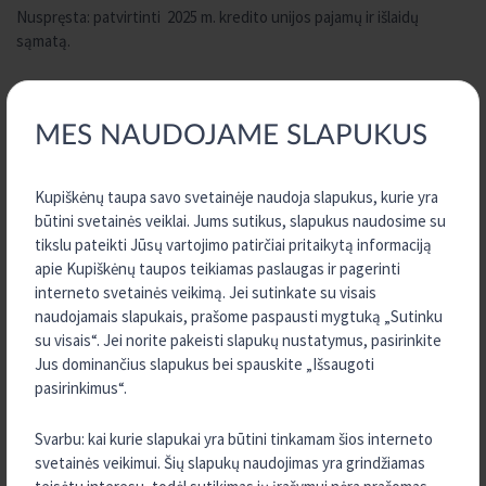
Nuspręsta: patvirtinti 2025 m. kredito unijos pajamų ir išlaidų
sąmatą.
Kredito unijos įstatų keitimas.
MES NAUDOJAME SLAPUKUS
Nuspręsta: pakeisti unijos įstatus pagal pateiktą projektą.
Kupiškėnų taupa savo svetainėje naudoja slapukus, kurie yra
būtini svetainės veiklai. Jums sutikus, slapukus naudosime su
tikslu pateikti Jūsų vartojimo patirčiai pritaikytą informaciją
2025 m. valdybos ir paskolų komiteto nariams skiriamo
apie Kupiškėnų taupos teikiamas paslaugas ir pagerinti
atlygio metinio biudžeto nustatymas.
interneto svetainės veikimą. Jei sutinkate su visais
naudojamais slapukais, prašome paspausti mygtuką „Sutinku
Nuspręsta: Nustatyti 2025 finansiniais metais valdybos, paskolų
su visais“. Jei norite pakeisti slapukų nustatymus, pasirinkite
komiteto nariams skiriamo metinio biudžeto atlygiui bendrą sumą
Jus dominančius slapukus bei spauskite „Išsaugoti
15000 EUR (privalomi sumokėti mokesčiai įskaičiuoti į šią
pasirinkimus“.
sumą).Paskirstyti šiomis proporcijomis: po 2000 EUR/metams
skiriama valdybos nariams (6 nariai); po 1000 EUR/metams skiriama
Svarbu: kai kurie slapukai yra būtini tinkamam šios interneto
paskolų komiteto nariams (3 nariai).
svetainės veikimui. Šių slapukų naudojimas yra grindžiamas