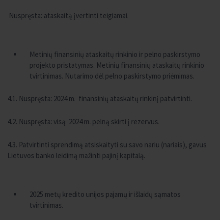
Nuspręsta: ataskaitą įvertinti teigiamai.
Metinių finansinių ataskaitų rinkinio ir pelno paskirstymo
projekto pristatymas. Metinių finansinių ataskaitų rinkinio
tvirtinimas. Nutarimo dėl pelno paskirstymo priėmimas.
4.1. Nuspręsta: 2024 m. finansinių ataskaitų rinkinį patvirtinti.
4.2. Nuspręsta: visą 2024 m. pelną skirti į rezervus.
4.3. Patvirtinti sprendimą atsiskaityti su savo nariu (nariais), gavus
Lietuvos banko leidimą mažinti pajinį kapitalą.
2025 metų kredito unijos pajamų ir išlaidų sąmatos
tvirtinimas.