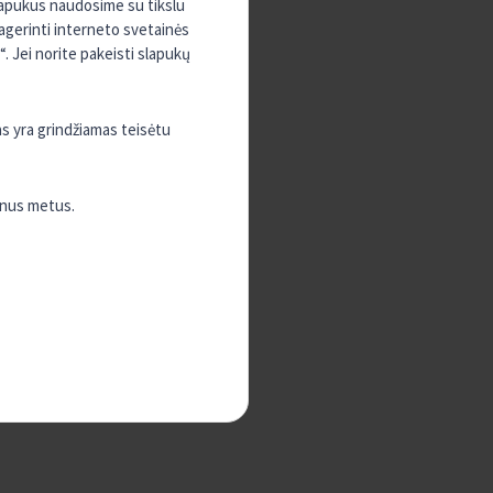
slapukus naudosime su tikslu
pagerinti interneto svetainės
. Jei norite pakeisti slapukų
as yra grindžiamas teisėtu
enus metus.