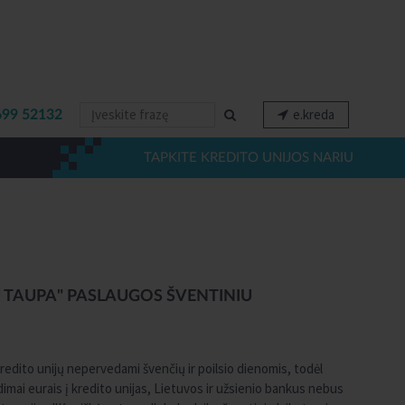
e.kreda
699 52132
TAPKITE KREDITO UNIJOS NARIU
Ų TAUPA" PASLAUGOS ŠVENTINIU
kredito unijų nepervedami švenčių ir poilsio dienomis, todėl
imai eurais į kredito unijas, Lietuvos ir užsienio bankus nebus