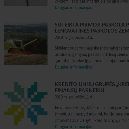
vykdomi. Taip pat informuojame apie kredit
Daugiau informacijos
SUTEIKTA PIRMOJI PASKOLA 
LENGVATINĖS PASKOLOS ŽEMĖS
2019 m. gruodžio 13 d.
Siekiant sudaryti palankesnes sąlygas že
produktų gamyba, pasiskolinti lėšų žemės ū
garantijų fondas įgyvendina naują finans
Daugiau informacijos
KREDITO UNIJŲ GRUPĖS „KRED
FINANSŲ PARNERIU
2019 m. gruodžio 11 d.
Edwardas Filene, JAV kredito unijų judėjim
žmonių gali taupyti atskirai, bet jų taupo
žmonėms susivienyti į kredito uniją, ir ti
Daugiau informacijos