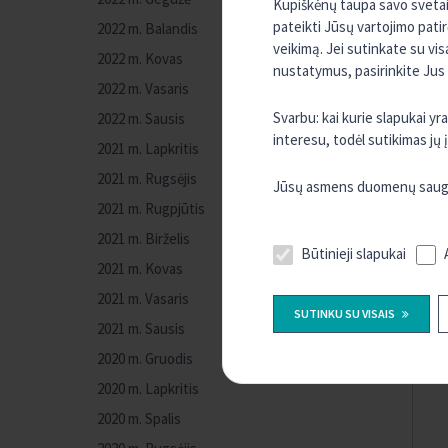
Kupiškėnų taupa savo svetain
pateikti Jūsų vartojimo pati
2022 m. Balandis
veikimą. Jei sutinkate su vi
2022 m. Kovas
nustatymus, pasirinkite Jus
2022 m. Vasaris
Svarbu: kai kurie slapukai y
2022 m. Sausis
interesu, todėl sutikimas jų
2021 m. Lapkritis
2021 m. Rugsėjis
Jūsų asmens duomenų saugum
2021 m. Rugpjūtis
2021 m. Birželis
Būtinieji slapukai
2021 m. Kovas
2021 m. Vasaris
SUTINKU SU VISAIS
2021 m. Sausis
2020 m. Gruodis
2020 m. Lapkritis
2020 m. Spalis