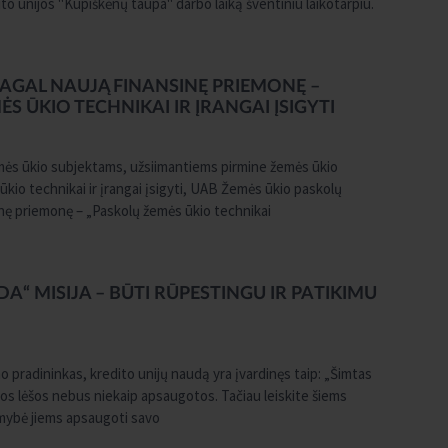
o unijos "Kupiškėnų taupa" darbo laiką šventiniu laikotarpiu.
PAGAL NAUJĄ FINANSINĘ PRIEMONĘ –
 ŪKIO TECHNIKAI IR ĮRANGAI ĮSIGYTI
mės ūkio subjektams, užsiimantiems pirmine žemės ūkio
kio technikai ir įrangai įsigyti, UAB Žemės ūkio paskolų
inę priemonę – „Paskolų žemės ūkio technikai
A“ MISIJA – BŪTI RŪPESTINGU IR PATIKIMU
o pradininkas, kredito unijų naudą yra įvardinęs taip: „Šimtas
mos lėšos nebus niekaip apsaugotos. Tačiau leiskite šiems
kimybė jiems apsaugoti savo