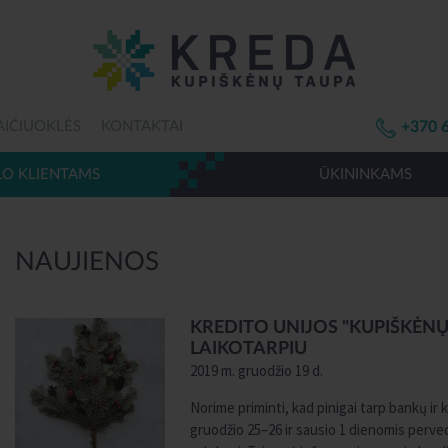
AIČIUOKLĖS
KONTAKTAI
+370 
LO KLIENTAMS
ŪKININKAMS
NAUJIENOS
KREDITO UNIJOS "KUPIŠKĖN
LAIKOTARPIU
2019 m. gruodžio 19 d.
Norime priminti, kad pinigai tarp bankų ir 
gruodžio 25–26 ir sausio 1 dienomis perved