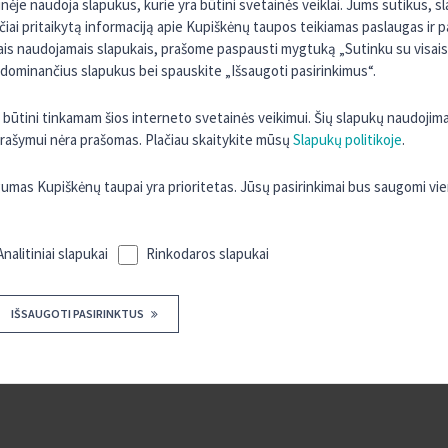
ėje naudoja slapukus, kurie yra būtini svetainės veiklai. Jums sutikus, 
rčiai pritaikytą informaciją apie Kupiškėnų taupos teikiamas paslaugas ir 
sais naudojamais slapukais, prašome paspausti mygtuką „Sutinku su visais“
 dominančius slapukus bei spauskite „Išsaugoti pasirinkimus“.
ra būtini tinkamam šios interneto svetainės veikimui. Šių slapukų naudojim
 įrašymui nėra prašomas. Plačiau skaitykite mūsų
Slapukų politikoje
.
as Kupiškėnų taupai yra prioritetas. Jūsų pasirinkimai bus saugomi vi
Analitiniai slapukai
Rinkodaros slapukai
IŠSAUGOTI PASIRINKTUS