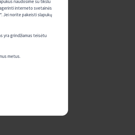
slapukus naudosime su tikslu
pagerinti interneto svetainės
. Jei norite pakeisti slapukų
as yra grindžiamas teisėtu
enus metus.