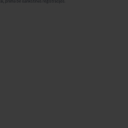
i, priima be išankstinės registracijos.