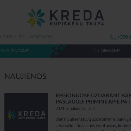
AIČIUOKLĖS
KONTAKTAI
+370 
LO KLIENTAMS
ŪKININKAMS
NAUJIENOS
REGIONUOSE UŽDARANT BANK
PASLAUGŲ: PRIMINĖ APIE PA
2024 m. balandžio 23 d.
Viena iš alternatyvų uždaromiems bankų pad
veikiančios finansinės institucijos, kurio