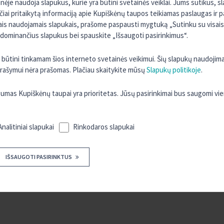
ėje naudoja slapukus, kurie yra būtini svetainės veiklai. Jums sutikus, 
rčiai pritaikytą informaciją apie Kupiškėnų taupos teikiamas paslaugas ir 
sais naudojamais slapukais, prašome paspausti mygtuką „Sutinku su visais“
 dominančius slapukus bei spauskite „Išsaugoti pasirinkimus“.
ra būtini tinkamam šios interneto svetainės veikimui. Šių slapukų naudojim
 įrašymui nėra prašomas. Plačiau skaitykite mūsų
Slapukų politikoje
.
as Kupiškėnų taupai yra prioritetas. Jūsų pasirinkimai bus saugomi vi
Analitiniai slapukai
Rinkodaros slapukai
IŠSAUGOTI PASIRINKTUS