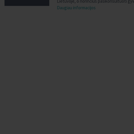
Lietuvoje, o norinčius pasikonsultuoti gyva
Daugiau informacijos