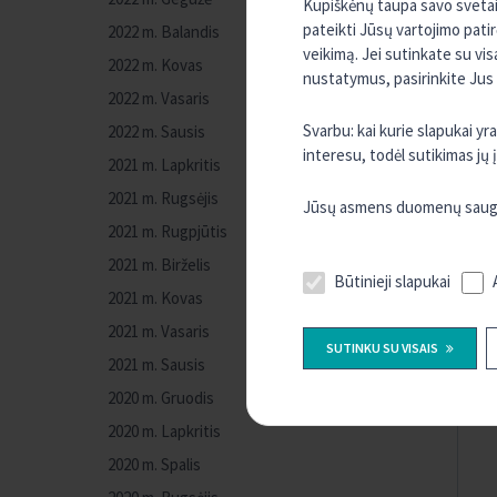
Kupiškėnų taupa savo svetain
pateikti Jūsų vartojimo pati
2022 m. Balandis
veikimą. Jei sutinkate su vi
2022 m. Kovas
nustatymus, pasirinkite Jus
2022 m. Vasaris
Svarbu: kai kurie slapukai y
2022 m. Sausis
interesu, todėl sutikimas jų
2021 m. Lapkritis
2021 m. Rugsėjis
Jūsų asmens duomenų saugum
2021 m. Rugpjūtis
2021 m. Birželis
Būtinieji slapukai
2021 m. Kovas
2021 m. Vasaris
SUTINKU SU VISAIS
2021 m. Sausis
2020 m. Gruodis
2020 m. Lapkritis
2020 m. Spalis