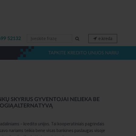
e.kreda
699 52132
TAPKITE KREDITO UNIJOS NARIU
Ų SKYRIUS GYVENTOJAI NELIEKA BE
TOGIĄ ALTERNATYVĄ
aliniams – kredito unijos. Tai kooperatiniais pagrindais
s savo nariams teikia bene visas bankines paslaugas visoje