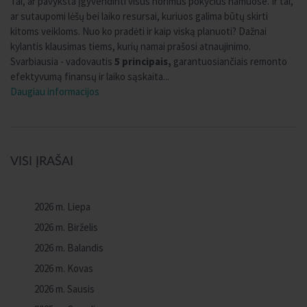
Tai, ar pavyksta įgyvendinti visus norimus pokyčius namuose. Ir tai,
ar sutaupomi lėšų bei laiko resursai, kuriuos galima būtų skirti
kitoms veikloms. Nuo ko pradėti ir kaip viską planuoti? Dažnai
kylantis klausimas tiems, kurių namai prašosi atnaujinimo.
Svarbiausia - vadovautis
5 principais,
garantuosiančiais remonto
efektyvumą finansų ir laiko sąskaita...
Daugiau informacijos
VISI ĮRAŠAI
2026 m. Liepa
2026 m. Birželis
2026 m. Balandis
2026 m. Kovas
2026 m. Sausis