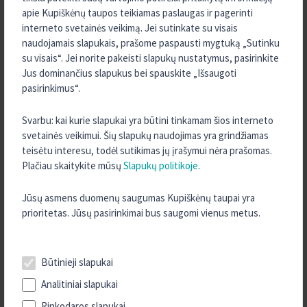
2024 m. Rugsėjis
apie Kupiškėnų taupos teikiamas paslaugas ir pagerinti
2024 m. Rugpjūtis
interneto svetainės veikimą. Jei sutinkate su visais
naudojamais slapukais, prašome paspausti mygtuką „Sutinku
2024 m. Liepa
su visais“. Jei norite pakeisti slapukų nustatymus, pasirinkite
2024 m. Gegužė
Jus dominančius slapukus bei spauskite „Išsaugoti
2024 m. Balandis
pasirinkimus“.
2024 m. Kovas
Svarbu: kai kurie slapukai yra būtini tinkamam šios interneto
2023 m. Rugpjūtis
svetainės veikimui. Šių slapukų naudojimas yra grindžiamas
2023 m. Vasaris
teisėtu interesu, todėl sutikimas jų įrašymui nėra prašomas.
Plačiau skaitykite mūsų
Slapukų politikoje
.
2023 m. Sausis
2022 m. Gruodis
Jūsų asmens duomenų saugumas Kupiškėnų taupai yra
2022 m. Spalis
prioritetas. Jūsų pasirinkimai bus saugomi vienus metus.
2022 m. Rugsėjis
2022 m. Rugpjūtis
Būtinieji slapukai
2022 m. Birželis
Analitiniai slapukai
2022 m. Gegužė
Rinkodaros slapukai