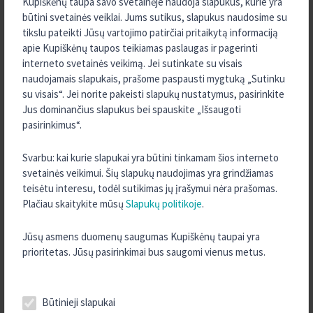
Kupiškėnų taupa savo svetainėje naudoja slapukus, kurie yra
2024 m. Gruodis
būtini svetainės veiklai. Jums sutikus, slapukus naudosime su
2024 m. Lapkritis
tikslu pateikti Jūsų vartojimo patirčiai pritaikytą informaciją
apie Kupiškėnų taupos teikiamas paslaugas ir pagerinti
2024 m. Spalis
interneto svetainės veikimą. Jei sutinkate su visais
2024 m. Rugsėjis
naudojamais slapukais, prašome paspausti mygtuką „Sutinku
su visais“. Jei norite pakeisti slapukų nustatymus, pasirinkite
2024 m. Rugpjūtis
Jus dominančius slapukus bei spauskite „Išsaugoti
2024 m. Liepa
pasirinkimus“.
2024 m. Gegužė
Svarbu: kai kurie slapukai yra būtini tinkamam šios interneto
2024 m. Balandis
svetainės veikimui. Šių slapukų naudojimas yra grindžiamas
2024 m. Kovas
teisėtu interesu, todėl sutikimas jų įrašymui nėra prašomas.
2023 m. Rugpjūtis
Plačiau skaitykite mūsų
Slapukų politikoje
.
2023 m. Vasaris
Jūsų asmens duomenų saugumas Kupiškėnų taupai yra
2023 m. Sausis
prioritetas. Jūsų pasirinkimai bus saugomi vienus metus.
2022 m. Gruodis
2022 m. Spalis
Būtinieji slapukai
2022 m. Rugsėjis