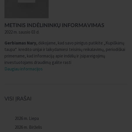
METINIS INDĖLININKŲ INFORMAVIMAS
2022 m. sausio 03 d.
Gerbiamas Nary,
dėkojame, kad savo pinigus patikite „Kupiškėnų
taupa“ kredito unijai ir laikydamiesi teisinių reikalavimų, periodiškai
primename, kad informaciją apie indėlių ir įsipareigojimų
investuotojams draudimą galite rasti
Daugiau informacijos
VISI ĮRAŠAI
2026 m. Liepa
2026 m. Birželis