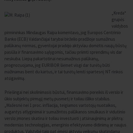
„Kreda“
grupės
valdybos
pirmininkas Mindaugas Raipa komentavo, jog Europos Centrinio
Banko (ECB) Valdančiajai tarybai birželio pradžioje sumažinus
palūkanų normas, gyventojai pradėjo aktyviau domėtis naujų būstų
pasiūla ir finansavimo sąlygomis, tačiau priimti sprendimų vis dar
neskuba. Liepą pakartotinai nesumažinus palūkanų,
prognozuojama, jog EURIBOR šiemet visgi dar turėtų būti
mažinamas bent du kartus, ir tai turėtų lemti spartesnį NT rinkos
atsigavimą.
Priešingai nei skolinimasis būstui, finansavimo poreikis iš verslo ir
ūkio subjektų pirmąjį metų pusmetį ir toliau išliko stabilus.
„Mažesnė nei 1 proc. infliacija, teigiamos vartotojų nuotaikos,
augantys atlyginimai ir sumažintos palūkanos smulkaus ir vidutinio
verslo įmones skatina ir toliau investuoti į atsinaujinimą ar plėtrą:
modernias technologijas, energinio efektyvumo didinimą ar naujus
produktus. Valstybė taip pat ėmėsi aktyvių veiksmų skatindama