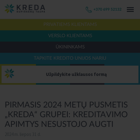
+370 699 52132
PRIVATIEMS KLIENTAMS
VERSLO KLIENTAMS
ŪKININKAMS
TAPKITE KREDITO UNIJOS NARIU
Užpildykite užklausos formą
PIRMASIS 2024 METŲ PUSMETIS
„KREDA“ GRUPEI: KREDITAVIMO
APIMTYS NESUSTOJO AUGTI
2024 m. liepos 31 d.