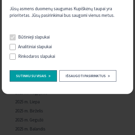
Jūsų asmens duomenų saugumas Kupiškėnų taupai yra
2026 m. Liepa
prioritetas. Jūsų pasirinkimai bus saugomi vienus metus.
2026 m. Birželis
2026 m. Balandis
Būtinieji slapukai
2026 m. Kovas
Analitiniai slapukai
2026 m. Sausis
Rinkodaros slapukai
2025 m. Gruodis
2025 m. Lapkritis
2025 m. Spalis
SUTINKU SU VISAIS
IŠSAUGOTI PASIRINKTUS
2025 m. Rugsėjis
2025 m. Rugpjūtis
2025 m. Liepa
2025 m. Birželis
2025 m. Gegužė
2025 m. Balandis