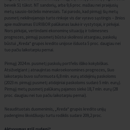
beveik 51 tūkst. NT sandorių, arba 9,6 proc. mažiau nei praėjusių
metų sausio–birželio mėnesiais. Tai parodo, kad pirmąjį šių metų
pusmetį nekilnojamojo turto rinkoje vis dar vyravo sąstingis – žinios
apie mažinamas EURIBOR palūkanas laukė ir vystytojai, ir pirkėjai.
Nors pirkėjai, vertindami ekonominę situaciją ir tolimesnes
prognozes, pirmąjį pusmetį būstui skolinosi atsargiau, paskolų
būstui „Kreda“ grupės kredito unijose išduota 5 proc. daugiau nei
tuo pačiu laikotarpiu pernai.
Pirmąjį 2024 m. pusmetį paskolų portfelis išliko kokybiškas.
Atsižvelgiant į atnaujintas makroekonomines prognozes, šiuo
laikotarpiu buvo suformuota 6,8 mln. eurų atidėjinių paskoloms
(2023 m. pirmąjį pusmetį atidėjiniai paskoloms sudarė 5 mln. eurų).
Pirmąjį metų pusmetį palūkanų pajamos siekė 18,7 mln. eurų (28
proc. daugiau nei tuo pačiu laikotarpiu pernai).
Neaudituotais duomenimis, „Kreda“ grupės kredito unijų
padengimo likvidžiuoju turtu rodiklis sudarė 209,2 proc.
Aktyvumas grįš rudenį?