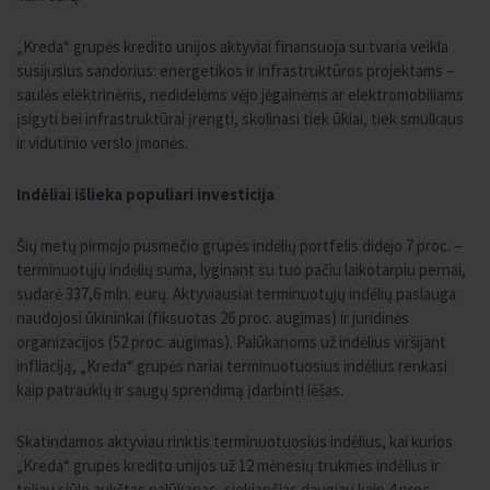
„Kreda“ grupės kredito unijos aktyviai finansuoja su tvaria veikla
susijusius sandorius: energetikos ir infrastruktūros projektams –
saulės elektrinėms, nedidelėms vėjo jėgainėms ar elektromobiliams
įsigyti bei infrastruktūrai įrengti, skolinasi tiek ūkiai, tiek smulkaus
ir vidutinio verslo įmonės.
Indėliai išlieka populiari investicija
Šių metų pirmojo pusmečio grupės indėlių portfelis didėjo 7 proc. –
terminuotųjų indėlių suma, lyginant su tuo pačiu laikotarpiu pernai,
sudarė 337,6 mln. eurų. Aktyviausiai terminuotųjų indėlių paslauga
naudojosi ūkininkai (fiksuotas 26 proc. augimas) ir juridinės
organizacijos (52 proc. augimas). Palūkanoms už indėlius viršijant
infliaciją, „Kreda“ grupės nariai terminuotuosius indėlius renkasi
kaip patrauklų ir saugų sprendimą įdarbinti lėšas.
Skatindamos aktyviau rinktis terminuotuosius indėlius, kai kurios
„Kreda“ grupės kredito unijos už 12 mėnesių trukmės indėlius ir
toliau siūlo aukštas palūkanas, siekiančias daugiau kaip 4 proc.