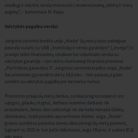
smulkųjį ir vidutinį verslą investuoti į modernizavimą, plėtrą ir tvarų
augimą“, – komentavo M. Raipa.
Valstybės pagalba verslui
Jungtinė centrinė kredito unija „Kreda“ šių metų kovo pabaigoje
pasirašė sutartį su UAB „Investicijų ir verslo garantijos“ („Invega“) ir
pradėjo teikti finansavimą smulkiam bei vidutiniam verslui su
valstybės garantija – tam skirta skatinamoji finansinė priemonė
„Portfelinės garantijos 3“. Jungtinei centrinei kredito unijai „Kreda“
šiai priemonei įgyvendinti skirta 18,6 mln. – tiek paskolų ji galės
suteikti su valstybės pagalba per ketverius metus.
Prastesnis praėjusių metų derlius, sunkiai prognozuojamos oro
sąlygos, įplaukų stygius, derliaus nuėmimo darbams tik
prasidedant, žemės ūkio sektoriuje vis dar kelia nemažai iššūkių
ūkininkams, todėl poreikis apyvartinėms lėšoms auga. „Kreda“
grupės suteiktos paskolos žemės ūkiui pirmąjį šių metų pusmetį,
lyginant su 2023 m. tuo pačiu laikotarpiu, augo 18 proc. ir sudarė 87,6
mln. eurų.