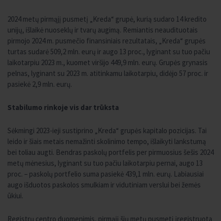
2024 metų pirmąjį pusmetį „Kreda“ grupė, kurią sudaro 14 kredito
unijų, išlaikė nuoseklų ir tvarų augimą. Remiantis neaudituotais
pirmojo 2024 m. pusmečio finansiniais rezultatais, „Kreda“ grupės
turtas sudarė 509,2 mln. eurų ir augo 13 proc., lyginant su tuo pačiu
laikotarpiu 2023 m., kuomet viršijo 449,9 mln. eurų. Grupės grynasis
pelnas, lyginant su 2023 m. atitinkamu laikotarpiu, didėjo 57 proc. ir
pasiekė 2,9 mln. eurų.
Stabilumo rinkoje vis dar trūksta
Sėkmingi 2023-ieji sustiprino „Kreda“ grupės kapitalo pozicijas. Tai
leido ir šiais metais nemažinti skolinimo tempo, išlaikyti lankstumą
bei toliau augti. Bendras paskolų portfelis per pirmuosius šešis 2024
metų mėnesius, lyginant su tuo pačiu laikotarpiu pernai, augo 13
proc. – paskolų portfelio suma pasiekė 439,1 mln. eurų. Labiausiai
augo išduotos paskolos smulkiam ir vidutiniam verslui bei žemės
ūkiui.
Registrų centro duomenimis, pirmąjį šių metų pusmetį įregistruota