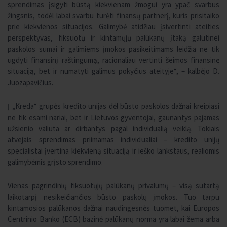
sprendimas įsigyti būstą kiekvienam žmogui yra ypač svarbus
žingsnis, todėl labai svarbu turėti finansų partnerį, kuris prisitaiko
prie kiekvienos situacijos. Galimybė atidžiau įsivertinti ateities
perspektyvas, fiksuotų ir kintamųjų palūkanų įtaką galutinei
paskolos sumai ir galimiems įmokos pasikeitimams leidžia ne tik
ugdyti finansinį raštingumą, racionaliau vertinti šeimos finansinę
situaciją, bet ir numatyti galimus pokyčius ateityje“, – kalbėjo D.
Juozapavičius.
Į „Kreda“ grupės kredito unijas dėl būsto paskolos dažnai kreipiasi
ne tik esami nariai, bet ir Lietuvos gyventojai, gaunantys pajamas
užsienio valiuta ar dirbantys pagal individualią veiklą. Tokiais
atvejais sprendimas priimamas individualiai – kredito unijų
specialistai įvertina kiekvieną situaciją ir ieško lankstaus, realiomis
galimybėmis grįsto sprendimo.
Vienas pagrindinių fiksuotųjų palūkanų privalumų – visą sutartą
laikotarpį nesikeičiančios būsto paskolų įmokos. Tuo tarpu
kintamosios palūkanos dažnai naudingesnės tuomet, kai Europos
Centrinio Banko (ECB) bazinė palūkanų norma yra labai žema arba