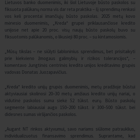
Lietuvos banko duomenimis, iki šiol Lietuvoje būsto paskolos su
fiksuota palūkanų norma vis dar reta praktika – šį sprendimą renkasi
vos keli procentai imančiųjų būsto paskolas. 2025 metų kovo
mėnesio duomenimis, „Kreda“ grupei priklausančiose kredito
unijose net apie 20 proc. visų naujų būsto paskolų buvo su
fiksuotomis palūkanomis, o likusieji 80 proc. – su kintamosiomis.
„Mūsų tikslas – ne siūlyti šabloninius sprendimus, bet prisitaikyti
prie kiekvieno žmogaus galimybių ir rizikos tolerancijos“, –
komentavo Jungtinės centrinės kredito unijos kreditavimo grupės
vadovas Donatas Juozapavičius.
„Kreda“ kredito unijų grupės duomenimis, metų pradžioje būstui
aktyviausiai skolinosi 20–30 metų amžiaus kredito unijų nariai, o
vidutinė paskolos suma siekė 52 tūkst. eurų. Būsto paskolų
segmente labiausiai augo 150–200 tūkst. ir 300–500 tūkst. bei
didesnes sumas viršijančios paskolos.
„Augant NT rinkos aktyvumui, savo nariams siūlome patrauklius,
individualizuotus finansavimo sprendimus. Suprantame, kad