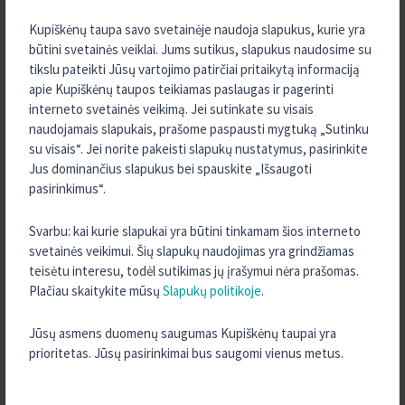
2026 m. Liepa
Kupiškėnų taupa savo svetainėje naudoja slapukus, kurie yra
2026 m. Birželis
būtini svetainės veiklai. Jums sutikus, slapukus naudosime su
2026 m. Balandis
tikslu pateikti Jūsų vartojimo patirčiai pritaikytą informaciją
apie Kupiškėnų taupos teikiamas paslaugas ir pagerinti
2026 m. Kovas
interneto svetainės veikimą. Jei sutinkate su visais
2026 m. Sausis
naudojamais slapukais, prašome paspausti mygtuką „Sutinku
su visais“. Jei norite pakeisti slapukų nustatymus, pasirinkite
2025 m. Gruodis
Jus dominančius slapukus bei spauskite „Išsaugoti
2025 m. Lapkritis
pasirinkimus“.
2025 m. Spalis
2025 m. Rugsėjis
Svarbu: kai kurie slapukai yra būtini tinkamam šios interneto
svetainės veikimui. Šių slapukų naudojimas yra grindžiamas
2025 m. Rugpjūtis
teisėtu interesu, todėl sutikimas jų įrašymui nėra prašomas.
2025 m. Liepa
Plačiau skaitykite mūsų
Slapukų politikoje
.
2025 m. Birželis
Jūsų asmens duomenų saugumas Kupiškėnų taupai yra
2025 m. Gegužė
prioritetas. Jūsų pasirinkimai bus saugomi vienus metus.
2025 m. Balandis
2025 m. Kovas