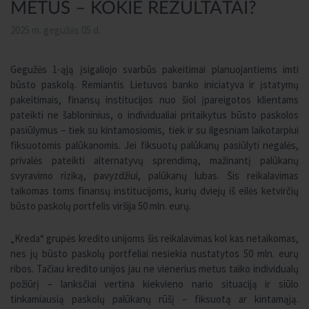
METUS – KOKIE REZULTATAI?
2025 m. gegužės 05 d.
Gegužės 1-ąją įsigaliojo svarbūs pakeitimai planuojantiems imti
būsto paskolą. Remiantis Lietuvos banko iniciatyva ir įstatymų
pakeitimais, finansų institucijos nuo šiol įpareigotos klientams
pateikti ne šabloninius, o individualiai pritaikytus būsto paskolos
pasiūlymus – tiek su kintamosiomis, tiek ir su ilgesniam laikotarpiui
fiksuotomis palūkanomis. Jei fiksuotų palūkanų pasiūlyti negalės,
privalės pateikti alternatyvų sprendimą, mažinantį palūkanų
svyravimo riziką, pavyzdžiui, palūkanų lubas. Šis reikalavimas
taikomas toms finansų institucijoms, kurių dviejų iš eilės ketvirčių
būsto paskolų portfelis viršija 50 mln. eurų.
„Kreda“ grupės kredito unijoms šis reikalavimas kol kas netaikomas,
nes jų būsto paskolų portfeliai nesiekia nustatytos 50 mln. eurų
ribos. Tačiau kredito unijos jau ne vienerius metus taiko individualų
požiūrį – lanksčiai vertina kiekvieno nario situaciją ir siūlo
tinkamiausią paskolų palūkanų rūšį – fiksuotą ar kintamąją.