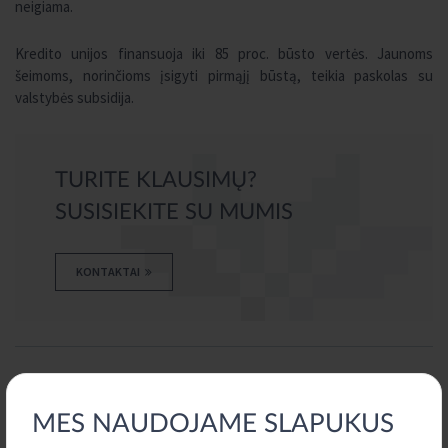
neigiama.
Kredito unijos finansuoja iki 85 proc. būsto vertės. Jaunoms
šeimoms, norinčioms įsigyti pirmąjį būstą, teikia paskolas su
valstybės subsidija.
TURITE KLAUSIMŲ?
SUSISIEKITE SU MUMIS
KONTAKTAI
VISOS NAUJIENOS
MES NAUDOJAME SLAPUKUS