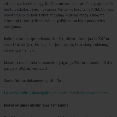
informavus kredito uniją, iki 12-os mėnesių bus atidėtas pagrindinės
būsto paskolos dalies mokėjimas. Vartojimo kreditams KREDA unijos
moratoriumo periodu taikys atidėjimą iki pusės metų. Atidėjimo
laikotarpiu klientui liks mokėti tik palūkanas ar kitus periodinius
mokėjimus.
Individualiai bus sprendžiama tik dėl tų klientų, kurie jau iki 2020 m.
kovo 16 d. turėjo reikšmingų bei įsisenėjusių finansinių problemų,
vėlavimų ar nemokų.
Moratoriumas fiziniams asmenims įsigalioja 2020 m. balandžio 20 d. ir
galioja iki 2020 m. liepos 1 d.
Susipažinti su dokumentu galite čia:
Laikinas kredito įsipareigojimų moratoriumas fiziniams asmenims
Moratoriumas juridiniams asmenims