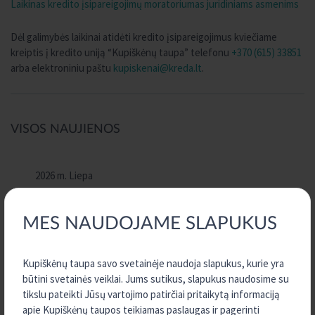
Laikinas kredito įsipareigojimų moratoriumas juridiniams asmenims
Dėl galimybės laikinai atidėti kredito įsipareigojimus kviečiame
kreiptis į kredito uniją “Kupiškėnų taupa” telefonu
+370 (615) 33851
arba elektroniniu paštu
kupiskenai@kreda.lt
.
VISOS NAUJIENOS
2026 m. Liepa
2026 m. Birželis
2026 m. Balandis
MES NAUDOJAME SLAPUKUS
2026 m. Kovas
2026 m. Sausis
Kupiškėnų taupa savo svetainėje naudoja slapukus, kurie yra
būtini svetainės veiklai. Jums sutikus, slapukus naudosime su
2025 m. Gruodis
tikslu pateikti Jūsų vartojimo patirčiai pritaikytą informaciją
2025 m. Lapkritis
apie Kupiškėnų taupos teikiamas paslaugas ir pagerinti