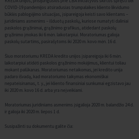
KREDA unijos, prisijungusios prie LBA iniciatyvos skirtos spręsti dėl
COVID-19 pandemijos atsiradusias trumpalaikes kliento likvidumo
būklės pablogėjimo situacijas, įsipareigoja keisti savo klientams –
juridiniams asmenims – išduotų paskolų, kuriose numatyti daliniai
paskolos grąžinimai, grąžinimo grafikus, atidedant paskolų
grąžinimo įmokas iki 6 mėn. laikotarpiui. Moratoriumas galioja
paskolų sutartims, pasirašytoms iki 2020 m. kovo mėn. 16 d.
Šiuo moratoriumu KREDA kredito unijos įsipareigoja iki 6 mėn.
laikotarpiui atidėti paskolos grąžinimo mokėjimus, klientui toliau
mokant palūkanas. Moratoriumas netaikomas, jei kredito unija
padaro išvadą, kad moratoriumo taikymas ekonomiškai
nepateisinamas, t. y., jei kliento finansiniai sunkumai egzistavo jau
iki 2020 m. kovo 16 d. arba yra neįveikiami.
Moratoriumas juridiniams asmenims įsigalioja 2020 m. balandžio 24 d.
ir galioja iki 2020 m. liepos 1 d.
Susipažinti su dokumentu galite čia: