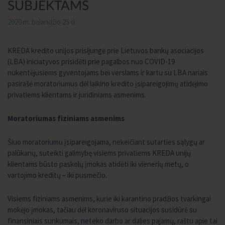
SUBJEKTAMS
2020 m. balandžio 25 d.
KREDA kredito unijos prisijungė prie Lietuvos bankų asociacijos
(LBA) iniciatyvos prisidėti prie pagalbos nuo COVID-19
nukentėjusiems gyventojams bei verslams ir kartu su LBA nariais
pasirašė moratoriumus dėl laikino kredito įsipareigojimų atidėjimo
privatiems klientams ir juridiniams asmenims.
Moratoriumas fiziniams asmenims
Šiuo moratoriumu įsipareigojama, nekeičiant sutarties sąlygų ar
palūkanų, suteikti galimybę visiems privatiems KREDA unijų
klientams būsto paskolų įmokas atidėti iki vienerių metų, o
vartojimo kreditų – iki pusmečio.
Visiems fiziniams asmenims, kurie iki karantino pradžios tvarkingai
mokėjo įmokas, tačiau dėl koronaviruso situacijos susidūrė su
finansiniais sunkumais, neteko darbo ar dalies pajamų, raštu apie tai