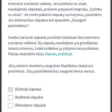
2025 m. Spalis
interneto svetainės veikimą. Jei sutinkate su visais
naudojamais slapukais, prašome paspausti mygtuką „Sutinku
2025 m. Rugsėjis
su visais“. Jei norite pakeisti slapukų nustatymus, pasirinkite
2025 m. Rugpjūtis
Jus dominančius slapukus bei spauskite „Išsaugoti
2025 m. Liepa
pasirinkimus“.
2025 m. Birželis
Svarbu: kai kurie slapukai yra būtini tinkamam šios interneto
2025 m. Gegužė
svetainės veikimui. Šių slapukų naudojimas yra grindžiamas
2025 m. Balandis
teisėtu interesu, todėl sutikimas jų įrašymui nėra prašomas.
Plačiau skaitykite mūsų
Slapukų politikoje
.
2025 m. Kovas
2025 m. Vasaris
Jūsų asmens duomenų saugumas Kupiškėnų taupai yra
2025 m. Sausis
prioritetas. Jūsų pasirinkimai bus saugomi vienus metus.
2024 m. Gruodis
2024 m. Lapkritis
Būtinieji slapukai
2024 m. Spalis
Analitiniai slapukai
2024 m. Rugsėjis
Rinkodaros slapukai
2024 m. Rugpjūtis