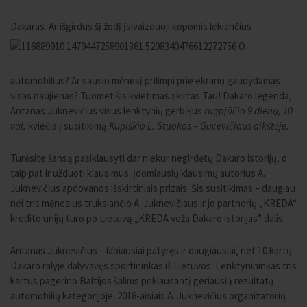
Dakaras. Ar išgirdus šį žodį įsi
vaizduoji kopomis lekiančius
automobilius? Ar sausio mėnesį prilimpi prie ekranų gaudydamas
visas naujienas? Tuomet šis kvietimas skirtas Tau! Dakaro legenda,
Antanas Juknevičius visus lenktynių gerbėjus
rugpjūčio 9 dieną, 10
val.
kviečia į susitikimą
Kupiškio L. Stuokos – Gucevičiaus aikštėje.
Turėsite šansą pasiklausyti dar niekur negirdėtų Dakaro istorijų, o
taip pat ir užduoti klausimus. Įdomiausių klausimų autorius A.
Juknevičius apdovanos išskirtiniais prizais. Šis susitikimas – daugiau
nei tris mėnesius truksiančio A. Juknevičiaus ir jo partnerių „KREDA“
kredito unijų turo po Lietuvą „KREDA veža Dakaro istorijas” dalis.
Antanas Juknevičius – labiausiai patyręs ir daugiausiai, net 10 kartų
Dakaro ralyje dalyvavęs sportininkas iš Lietuvos. Lenktynininkas tris
kartus pagerino Baltijos šalims priklausantį geriausią rezultatą
automobilių kategorijoje. 2018-aisiais A. Juknevičius organizatorių