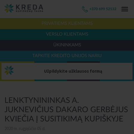
+370 699 52132
PRIVATIEMS KLIENTAMS
VERSLO KLIENTAMS
ŪKININKAMS
TAPKITE KREDITO UNIJOS NARIU
Užpildykite užklausos formą
LENKTYNININKAS A.
JUKNEVIČIUS DAKARO GERBĖJUS
KVIEČIA Į SUSITIKIMĄ KUPIŠKYJE
2020 m. rugpjūčio 05 d.