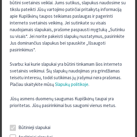
būtini svetainės veiklai. Jums sutikus, slapukus naudosime su
2024 m. Lapkritis
tikslu pateikti Jūsų vartojimo patirčiai pritaikytą informaciją
2024 m. Spalis
apie Kupiškėnų taupos teikiamas paslaugas ir pagerinti
interneto svetainės veikimą. Jei sutinkate su visais
2024 m. Rugsėjis
naudojamais slapukais, prašome paspausti mygtuką „Sutinku
2024 m. Rugpjūtis
su visais“. Jei norite pakeisti slapukų nustatymus, pasirinkite
2024 m. Liepa
Jus dominančius slapukus bei spauskite „Išsaugoti
pasirinkimus“.
2024 m. Gegužė
2024 m. Balandis
Svarbu: kai kurie slapukai yra būtini tinkamam šios interneto
2024 m. Kovas
svetainės veikimui. Šių slapukų naudojimas yra grindžiamas
teisėtu interesu, todėl sutikimas jų įrašymui nėra prašomas.
2023 m. Rugpjūtis
Plačiau skaitykite mūsų
Slapukų politikoje
.
2023 m. Vasaris
2023 m. Sausis
Jūsų asmens duomenų saugumas Kupiškėnų taupai yra
prioritetas. Jūsų pasirinkimai bus saugomi vienus metus.
2022 m. Gruodis
2022 m. Spalis
2022 m. Rugsėjis
Būtinieji slapukai
2022 m. Rugpjūtis