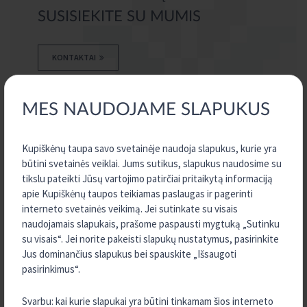
SUSISIEKITE SU MUMIS
KONTAKTAI
MES NAUDOJAME SLAPUKUS
SEKITE MUS:
Kupiškėnų taupa savo svetainėje naudoja slapukus, kurie yra
būtini svetainės veiklai. Jums sutikus, slapukus naudosime su
tikslu pateikti Jūsų vartojimo patirčiai pritaikytą informaciją
apie Kupiškėnų taupos teikiamas paslaugas ir pagerinti
interneto svetainės veikimą. Jei sutinkate su visais
VISOS NAUJIENOS
naudojamais slapukais, prašome paspausti mygtuką „Sutinku
su visais“. Jei norite pakeisti slapukų nustatymus, pasirinkite
Jus dominančius slapukus bei spauskite „Išsaugoti
2026 m. Liepa
pasirinkimus“.
2026 m. Birželis
Svarbu: kai kurie slapukai yra būtini tinkamam šios interneto
2026 m. Balandis