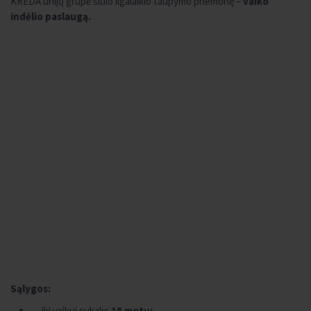
KREDA unijų grupė siūlo ilgalaikio taupymo priemonę –
vaiko
indėlio paslaugą.
Sąlygos:
iki vaikui sukaks
18 metų;