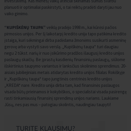
investavimą. Kas mėnesį vaikų ateičiai skiriamas sumas svarbu
planuoti ir optimaliai paskirstyti, o tai reiktų pradėti daryti jau nuo
vaiko gimimo.
“KUPIŠKĖNŲ TAUPA”
veiklą pradėjo 1998 m., kai kūrėsi pačios
pirmosios unijos. Per šį laikotarpį kredito unija tapo patikima kredito
įstaiga, kuri sėkmingai dirba padėdama žmonėms susikurti asmeninę
gerovę arba vystyti savo verslą. „Kupiškėnų taupa“ turi daugiau
negu 2 tūkst. narių ir nuo įsikūrimo pradžios išaugusį kredito unijos
paslaugų skaičių. Be įprastų kasdienių finansinių paslaugų, siūlome
išskirtinius taupymo variantus ir lanksčius skolinimo sprendimus. 20-
aisiais jubiliejiniais metais atidarytas kredito unijos filialas Rokiškyje
ir „Kupiškėnų taupa“ tapo jungtinės centrinės kredito unijos
„KREDA“ nare. Kredito unija dirba tam, kad finansinės paslaugos
visada būtų prieinamos ir kokybiškos, o specialistai visada pasirengę
rasti tinkamiausią finansinį sprendimą unijos nariams. Laukiame
Jūsų, nes pas mus – patogiau skolintis, naudingiau taupyti!
TURITE KLAUSIMŲ?