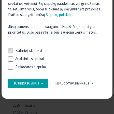
svetainės veikimui. Šių slapukų naudojimas yra grindžiamas
2026 m. Kovas
teisėtu interesu, todėl sutikimas jų įrašymui nėra prašomas.
2026 m. Sausis
Plačiau skaitykite mūsų
Slapukų politikoje
.
2025 m. Gruodis
Jūsų asmens duomenų saugumas Kupiškėnų taupai yra
2025 m. Lapkritis
prioritetas. Jūsų pasirinkimai bus saugomi vienus metus.
2025 m. Spalis
2025 m. Rugsėjis
Būtinieji slapukai
2025 m. Rugpjūtis
Analitiniai slapukai
2025 m. Liepa
Rinkodaros slapukai
2025 m. Birželis
2025 m. Gegužė
2025 m. Balandis
SUTINKU SU VISAIS
IŠSAUGOTI PASIRINKTUS
2025 m. Kovas
2025 m. Vasaris
2025 m. Sausis
2024 m. Gruodis