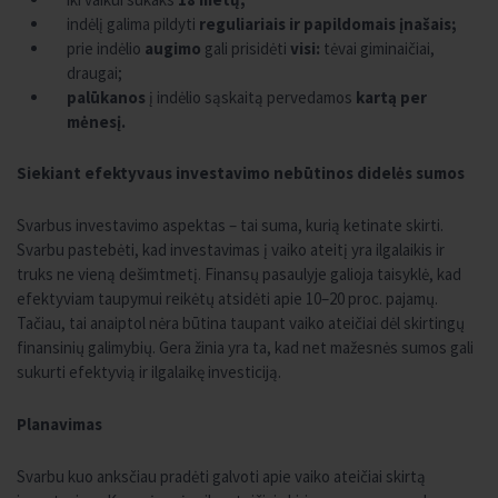
indėlį galima pildyti
reguliariais ir papildomais įnašais;
prie indėlio
augimo
gali prisidėti
visi:
tėvai giminaičiai,
draugai;
palūkanos
į indėlio sąskaitą pervedamos
kartą per
mėnesį.
Siekiant efektyvaus investavimo nebūtinos didelės sumos
Svarbus investavimo aspektas – tai suma, kurią ketinate skirti.
Svarbu pastebėti, kad investavimas į vaiko ateitį yra ilgalaikis ir
truks ne vieną dešimtmetį. Finansų pasaulyje galioja taisyklė, kad
efektyviam taupymui reikėtų atsidėti apie 10–20 proc. pajamų.
Tačiau, tai anaiptol nėra būtina taupant vaiko ateičiai dėl skirtingų
finansinių galimybių. Gera žinia yra ta, kad net mažesnės sumos gali
sukurti efektyvią ir ilgalaikę investiciją.
Planavimas
Svarbu kuo anksčiau pradėti galvoti apie vaiko ateičiai skirtą