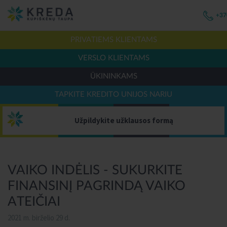
+37
PRIVATIEMS KLIENTAMS
VERSLO KLIENTAMS
ŪKININKAMS
TAPKITE KREDITO UNIJOS NARIU
Užpildykite užklausos formą
VAIKO INDĖLIS - SUKURKITE
FINANSINĮ PAGRINDĄ VAIKO
ATEIČIAI
2021 m. birželio 29 d.