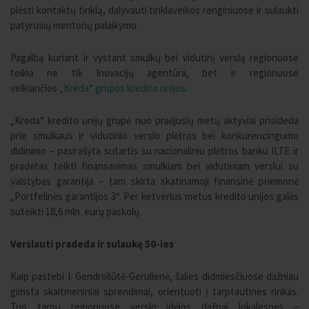
plėsti kontaktų tinklą, dalyvauti tinklaveikos renginiuose ir sulaukti
patyrusių mentorių palaikymo.
Pagalbą kuriant ir vystant smulkų bei vidutinį verslą regionuose
teikia ne tik Inovacijų agentūra, bet ir regionuose
veikiančios
„Kreda“ grupės kredito unijos.
„Kreda“ kredito unijų grupė nuo praėjusių metų aktyviai prisideda
prie smulkaus ir vidutinio verslo plėtros bei konkurencingumo
didinimo – pasirašyta sutartis su nacionaliniu plėtros banku ILTE ir
pradėtas teikti finansavimas smulkiam bei vidutiniam verslui su
valstybės garantija – tam skirta skatinamoji finansinė priemonė
„Portfelinės garantijos 3“. Per ketverius metus kredito unijos galės
suteikti 18,6 mln. eurų paskolų.
Verslauti pradeda ir sulaukę 50-ies
Kaip pastebi I. Gendroliūtė-Gerulienė, šalies didmiesčiuose dažniau
gimsta skaitmeniniai sprendimai, orientuoti į tarptautines rinkas.
Tuo tarpu regionuose verslo idėjos dažnai lokalesnės –