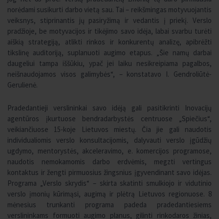
norėdami susikurti darbo vietą sau. Tai – reikšmingas motyvuojantis
veiksnys, stiprinantis jų pasiryžimą ir vedantis į priekį. Verslo
pradžioje, be motyvacijos ir tikėjimo savo idėja, labai svarbu turėti
aiškią strategiją, atlikti rinkos ir konkurentų analizę, apibrėžti
tikslinę auditoriją, suplanuoti augimo etapus. „Šie namų darbai
daugeliui tampa iššūkiu, ypač jei laiku nesikreipiama pagalbos,
neišnaudojamos visos galimybės“, – konstatavo I. Gendroliūtė-
Gerulienė.
Pradedantieji verslininkai savo idėją gali pasitikrinti Inovacijų
agentūros įkurtuose bendradarbystės centruose „Spiečius“,
veikiančiuose 15-koje Lietuvos miestų. Čia jie gali naudotis
individualiomis verslo konsultacijomis, dalyvauti verslo įgūdžių
ugdymo, mentorystės, akceleravimo, e. komercijos programose,
naudotis nemokamomis darbo erdvėmis, megzti vertingus
kontaktus ir žengti pirmuosius žingsnius įgyvendinant savo idėjas.
Programa „Verslo skrydis“ – skirta skatinti smulkiojo ir vidutinio
verslo įmonių kūrimąsi, augimą ir plėtrą Lietuvos regionuose. 8
mėnesius trunkanti programa padeda pradedantiesiems
verslininkams formuoti augimo planus, gilinti rinkodaros žinias,