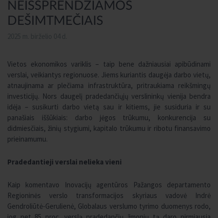
NEIŠSPRENDŽIAMOS
DEŠIMTMEČIAIS
2025 m. birželio 04 d.
Vietos ekonomikos variklis – taip bene dažniausiai apibūdinami
verslai, veikiantys regionuose. Jiems kuriantis daugėja darbo vietų,
atnaujinama ar plečiama infrastruktūra, pritraukiama reikšmingų
investicijų. Nors daugelį pradedančiųjų verslininkų vienija bendra
idėja – susikurti darbo vietą sau ir kitiems, jie susiduria ir su
panašiais iššūkiais: darbo jėgos trūkumu, konkurencija su
didmiesčiais, žinių stygiumi, kapitalo trūkumu ir ribotu finansavimo
prieinamumu.
Pradedantieji verslai nelieka vieni
Kaip komentavo Inovacijų agentūros Pažangos departamento
Regioninės verslo transformacijos skyriaus vadovė Indrė
Gendroliūtė-Gerulienė, Globalaus verslumo tyrimo duomenys rodo,
jog net 85 proc. verslą pradedančių žmonių tą daro pirmiausia