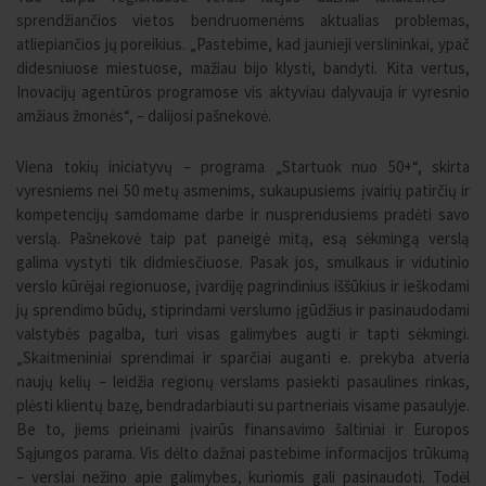
sprendžiančios vietos bendruomenėms aktualias problemas,
atliepiančios jų poreikius. „Pastebime, kad jaunieji verslininkai, ypač
didesniuose miestuose, mažiau bijo klysti, bandyti. Kita vertus,
Inovacijų agentūros programose vis aktyviau dalyvauja ir vyresnio
amžiaus žmonės“, – dalijosi pašnekovė.
Viena tokių iniciatyvų – programa „Startuok nuo 50+“, skirta
vyresniems nei 50 metų asmenims, sukaupusiems įvairių patirčių ir
kompetencijų samdomame darbe ir nusprendusiems pradėti savo
verslą. Pašnekovė taip pat paneigė mitą, esą sėkmingą verslą
galima vystyti tik didmiesčiuose. Pasak jos, smulkaus ir vidutinio
verslo kūrėjai regionuose, įvardiję pagrindinius iššūkius ir ieškodami
jų sprendimo būdų, stiprindami verslumo įgūdžius ir pasinaudodami
valstybės pagalba, turi visas galimybes augti ir tapti sėkmingi.
„Skaitmeniniai sprendimai ir sparčiai auganti e. prekyba atveria
naujų kelių – leidžia regionų verslams pasiekti pasaulines rinkas,
plėsti klientų bazę, bendradarbiauti su partneriais visame pasaulyje.
Be to, jiems prieinami įvairūs finansavimo šaltiniai ir Europos
Sąjungos parama. Vis dėlto dažnai pastebime informacijos trūkumą
– verslai nežino apie galimybes, kuriomis gali pasinaudoti. Todėl