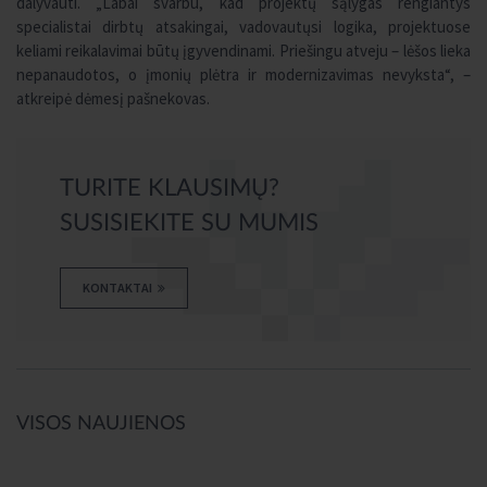
dalyvauti. „Labai svarbu, kad projektų sąlygas rengiantys
specialistai dirbtų atsakingai, vadovautųsi logika, projektuose
keliami reikalavimai būtų įgyvendinami. Priešingu atveju – lėšos lieka
nepanaudotos, o įmonių plėtra ir modernizavimas nevyksta“, –
atkreipė dėmesį pašnekovas.
TURITE KLAUSIMŲ?
SUSISIEKITE SU MUMIS
KONTAKTAI
VISOS NAUJIENOS