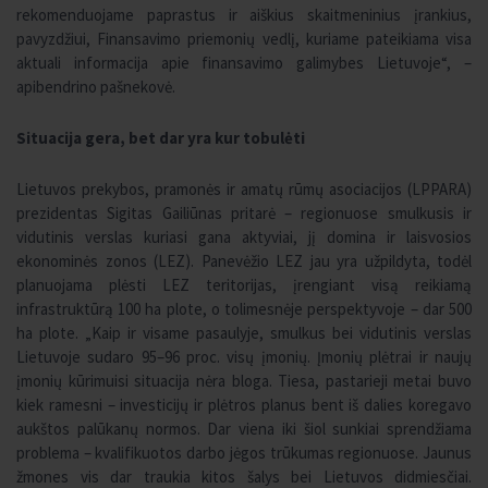
rekomenduojame paprastus ir aiškius skaitmeninius įrankius,
pavyzdžiui, Finansavimo priemonių vedlį, kuriame pateikiama visa
aktuali informacija apie finansavimo galimybes Lietuvoje“, –
apibendrino pašnekovė.
Situacija gera, bet dar yra kur tobulėti
Lietuvos prekybos, pramonės ir amatų rūmų asociacijos (LPPARA)
prezidentas Sigitas Gailiūnas pritarė – regionuose smulkusis ir
vidutinis verslas kuriasi gana aktyviai, jį domina ir laisvosios
ekonominės zonos (LEZ). Panevėžio LEZ jau yra užpildyta, todėl
planuojama plėsti LEZ teritorijas, įrengiant visą reikiamą
infrastruktūrą 100 ha plote, o tolimesnėje perspektyvoje – dar 500
ha plote. „Kaip ir visame pasaulyje, smulkus bei vidutinis verslas
Lietuvoje sudaro 95–96 proc. visų įmonių. Įmonių plėtrai ir naujų
įmonių kūrimuisi situacija nėra bloga. Tiesa, pastarieji metai buvo
kiek ramesni – investicijų ir plėtros planus bent iš dalies koregavo
aukštos palūkanų normos. Dar viena iki šiol sunkiai sprendžiama
problema – kvalifikuotos darbo jėgos trūkumas regionuose. Jaunus
žmones vis dar traukia kitos šalys bei Lietuvos didmiesčiai.