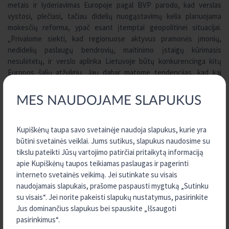
metais ir lyderiavimas Europoje pagal BVP parodo, kad verslas
vystosi, plečiasi, tačiau didelių nuogąstavimų kelia planuojama
mokesčių reforma, ypač esant įtemptai geopolitinei situacijai.
„Privalome siekti, kad regionuose aktyvus pramonės įmonių,
nedidelių paslaugų bendrovių, maitinimo įstaigų kūrimasis
nesulėtėtų, ir verslo aplinka Lietuvoje būtų konkurencinga kitų
Europos šalių atžvilgiu. Jau dabar matome tendencijas, kad kai
kurios Vilniaus įmonės savo padalinius perkelia į regionuose
veikiančias LEZ. Infrastruktūra regionuose yra puiki, o darbo
MES NAUDOJAME SLAPUKUS
užmokestis – mažesnis. Kai kurioms įmonėms, ypač siekiančioms
sumažinti gamybos kaštus ir išlikti konkurencingomis tarptautinėse
rinkose tai yra labai svarbu“, – paaiškino LPPARA prezidentas S.
Kupiškėnų taupa savo svetainėje naudoja slapukus, kurie yra
Gailiūnas.
būtini svetainės veiklai. Jums sutikus, slapukus naudosime su
tikslu pateikti Jūsų vartojimo patirčiai pritaikytą informaciją
apie Kupiškėnų taupos teikiamas paslaugas ir pagerinti
Pasigenda finansinio raštingumo
interneto svetainės veikimą. Jei sutinkate su visais
naudojamais slapukais, prašome paspausti mygtuką „Sutinku
Artėjant ES paramų laikotarpio pabaigai, anot pašnekovo, turime
su visais“. Jei norite pakeisti slapukų nustatymus, pasirinkite
kuo efektyviau pasinaudoti šiais resursais ir galimybėmis. Kartu –
Jus dominančius slapukus bei spauskite „Išsaugoti
skatinti įmones dalyvauti ES paramos projektuose, siekiant jas
pasirinkimus“.
modernizuoti ir skaitmenizuoti, kas leistų padidinti bendrą šalies