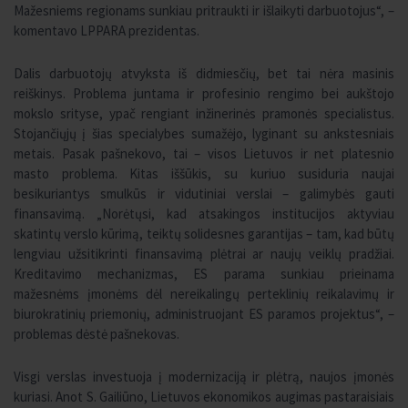
Mažesniems regionams sunkiau pritraukti ir išlaikyti darbuotojus“, –
komentavo LPPARA prezidentas.
Dalis darbuotojų atvyksta iš didmiesčių, bet tai nėra masinis
reiškinys. Problema juntama ir profesinio rengimo bei aukštojo
mokslo srityse, ypač rengiant inžinerinės pramonės specialistus.
Stojančiųjų į šias specialybes sumažėjo, lyginant su ankstesniais
metais. Pasak pašnekovo, tai – visos Lietuvos ir net platesnio
masto problema. Kitas iššūkis, su kuriuo susiduria naujai
besikuriantys smulkūs ir vidutiniai verslai – galimybės gauti
finansavimą. „Norėtųsi, kad atsakingos institucijos aktyviau
skatintų verslo kūrimą, teiktų solidesnes garantijas – tam, kad būtų
lengviau užsitikrinti finansavimą plėtrai ar naujų veiklų pradžiai.
Kreditavimo mechanizmas, ES parama sunkiau prieinama
mažesnėms įmonėms dėl nereikalingų perteklinių reikalavimų ir
biurokratinių priemonių, administruojant ES paramos projektus“, –
problemas dėstė pašnekovas.
Visgi verslas investuoja į modernizaciją ir plėtrą, naujos įmonės
kuriasi. Anot S. Gailiūno, Lietuvos ekonomikos augimas pastaraisiais