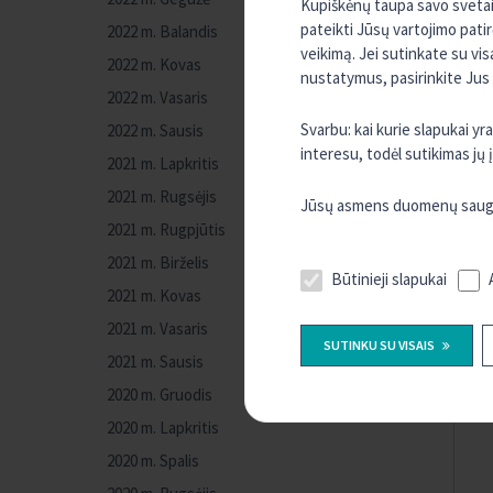
Kupiškėnų taupa savo svetain
pateikti Jūsų vartojimo pati
2022 m. Balandis
veikimą. Jei sutinkate su vi
2022 m. Kovas
nustatymus, pasirinkite Jus
2022 m. Vasaris
Svarbu: kai kurie slapukai y
2022 m. Sausis
interesu, todėl sutikimas jų
2021 m. Lapkritis
2021 m. Rugsėjis
Jūsų asmens duomenų saugum
2021 m. Rugpjūtis
2021 m. Birželis
Būtinieji slapukai
2021 m. Kovas
2021 m. Vasaris
SUTINKU SU VISAIS
2021 m. Sausis
2020 m. Gruodis
2020 m. Lapkritis
2020 m. Spalis