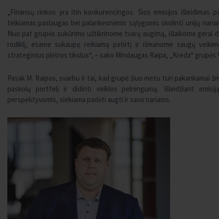
„Finansų rinkos yra itin konkurencingos. Šios emisijos išleidimas pa
teikiamas paslaugas bei palankesnėmis sąlygomis skolinti unijų nariam
Nuo pat grupės sukūrimo užtikrinome tvarų augimą, išlaikome gerai d
rodiklį, esame sukaupę reikiamą patirtį ir išmanome saugų veiki
strateginius plėtros tikslus“, – sako Mindaugas Raipa, „Kreda“ grupės
Pasak M. Raipos, svarbu ir tai, kad grupė šiuo metu turi pakankamai žmo
paskolų portfelį ir didinti veiklos pelningumą. Išleidžiant emis
perspektyvomis, siekiama padėti augti ir savo nariams.