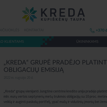
AIČIUOKLĖS
KONTAKTAI
+370 
LO KLIENTAMS
ŪKININKAMS
„KREDA“ GRUPĖ PRADĖJO PLATINTI
OBLIGACIJŲ EMISIJĄ
2022 m. rugsėjo 20 d.
„Kreda“ grupę vienijanti Jungtinė centrinė kredito unija pradėjo platinti
mln. eurų vertės septynerių metų trukmės obligacijų su 10 proc. metinėm
veiklą ir auginti paskolų portfelį, ypač mažų ir vidutinių įmonių bei ž