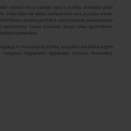
dės stiprinti mūsų kapitalo bazę ir sudarys prielaidas plėsti
s. Tokiu būdu dar labiau sustiprinsime savo pozicijas rinkoje.
iversifikuotą paskolų portfelį ir aukštą kapitalo pakankamumo
mo mechanizmą. Esame pasiruošę žengti toliau įgyvendinant
 Valdybos pirmininkas.
giškųjų ir technologinių išteklių, kad galėtų kokybiškai auginti
iją remiamasi teigiamomis ilgalaikėmis Lietuvos ekonomikos