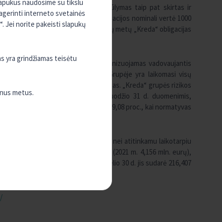
slapukus naudosime su tikslu
 platintoją „Monsoon Capital“. Pasiūlymas taip pat skirtas ir
pagerinti interneto svetainės
 000 vienetų obligacijų, vienos obligacijos nominali vertė 1000
. Jei norite pakeisti slapukų
s 2 kartus per metus. Po septynerių metų „Kreda“ obligacijas
as yra grindžiamas teisėtu
rizikų valdymui: „Šis procesas organizuojamas vadovaujantis
o įstaigų rizikos valdymo praktika. Grupėje yra laikomasi visų
et atliekamas nepriklausomas auditas. „Kreda“ grupės rizikos
enus metus.
jų normatyvus. Pavyzdžiui, 2021 m. gruodžio 31 d. duomenimis,
 proc., kapitalo pakankamumas siekė 19,08 proc., kai normatyvas
 pelno, kuris buvo 21 proc. didesnis nei atitinkamu laikotarpiu
oc. didesnės – siekė 5,402 mln. eurų (2021 m. 4,156 mln. eurų),
upės paskolų portfelis – 2022 m. birželio 30 d. jis sudarė 216,407
s/