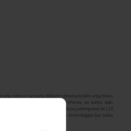
 unijų narius ir tuo pačiu didinant užimamą kredito unijų rinkos
 užbaigta kredito unijų sektoriaus reforma, po kurios dalis
artu bus didinamas vidutinis metinis aktyvų pelningumas iki 1,50
 sparčiai tobulėjančias informacines technologijas bus toliau