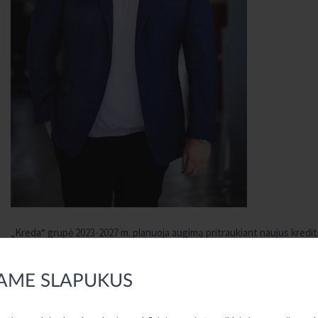
„Kreda“ grupė 2023-2027 m. planuoja augimą pritraukiant naujus kredito
dalį iki 35 proc. Pasak M. Raipos, iki 2022 m. pabaigos turi būti
persitvarkančių kredito unijų turėtų prisijungti prie „Kreda“ grupės. K
AME SLAPUKUS
proc. Taip pat bus plečiamas teikiamų paslaugų spektras, išnaudojant
aktyviai vystomas paslaugų teikimas skaitmeniniais kanalais.