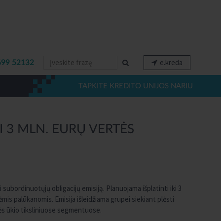
e.kreda
699 52132
TAPKITE KREDITO UNIJOS NARIU
 3 MLN. EURŲ VERTĖS
 subordinuotųjų obligacijų emisiją. Planuojama išplatinti iki 3
is palūkanomis. Emisija išleidžiama grupei siekiant plėsti
emės ūkio tiksliniuose segmentuose.